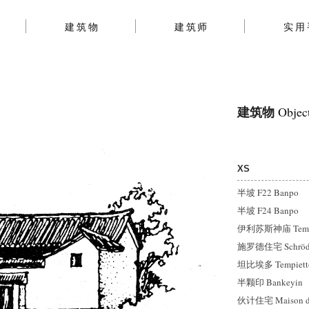
建筑物
建筑师
实用
建筑物
Objec
XS
半坡 F22 Banpo
半坡 F24 Banpo
伊利苏斯神庙 Temple 
施罗德住宅 Schröde
坦比埃多 Tempiett
半颗印 Bankeyin
伙计住宅 Maison d