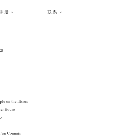
手册
联系
ts
on the Ilissus
r House
o
’un Commis