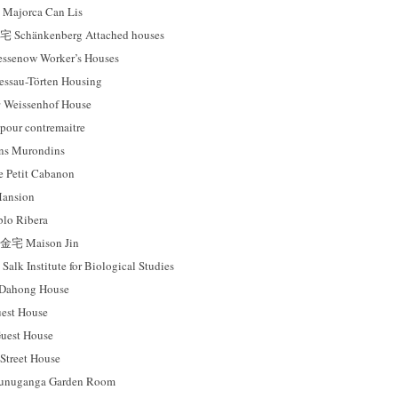
orca Can Lis
änkenberg Attached houses
now Worker’s Houses
au-Törten Housing
ssenhof House
ur contremaitre
 Murondins
tit Cabanon
nsion
 Ribera
Maison Jin
nstitute for Biological Studies
hong House
st House
est House
reet House
ganga Garden Room