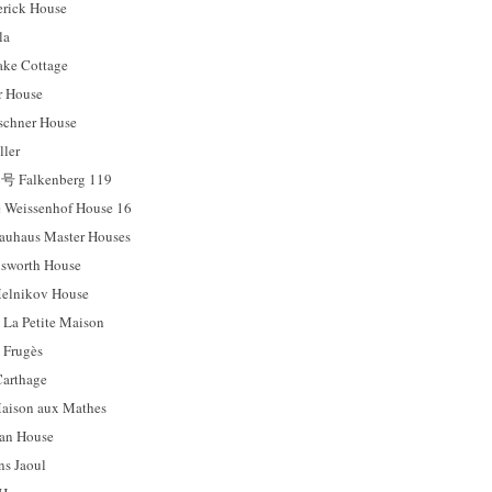
ck House
la
e Cottage
 House
hner House
ler
Falkenberg 119
ssenhof House 16
us Master Houses
orth House
ikov House
etite Maison
rugès
rthage
on aux Mathes
n House
 Jaoul