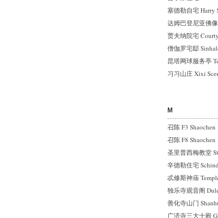
塞德勒自宅 Harry Se
达姆巴登尼亚佛像殿 Da
贾夫纳院宅 Courtyard
僧伽罗宅邸 Sinhale
昆塔网球服务亭 Tenni
习习山庄 Xixi Scene
M
召陈 F3 Shaochen
召陈 F8 Shaochen
圣里普西梅教堂 St. H
辛德勒住宅 Schindl
忒修斯神庙 Temple o
独乐寺观音阁 Dule Te
善化寺山门 Shanhua
广济寺三大士殿 Guan