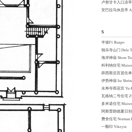
卢努甘卡入口凉亭 Lunu
安巴拉马休息亭 Am
S
半坡F1 Banpo
独乐寺山门 Dule Te
海岸神庙 Shore Te
科利纳住宅 Maison d
薛西斯后宫居住单元 Ha
伊势神庙 Ise Shrine
永寿寺雨花宫 Yu-Hu
瓦格纳二号住宅 Zweit
多米诺住宅 Maisons
阿斯普朗德夏日别墅 S
费舍住宅 Norman Fi
一颗印 Yikeyin