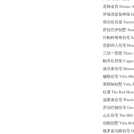
尼禄金宫 Domus Au
伊瑞克提翁神庙 Ere
塔尔欣石庙 Tarxie
萨拉巴伊别墅 Sarabh
什帕科维奇自宅 Szpa
悲剧诗人住宅 House of
三坊一照壁 Three Sid
帕齐礼拜堂 Cappella
波尔多住宅 Maison 
穆勒住宅 Villa Mül
蒂耶纳别墅 Villa T
红屋 The Red Hou
温斯洛住宅 Winslo
乔治巴顿住宅 George 
山丘住宅 The Hill 
伯勒别墅 Villa Böh
格罗皮乌斯自宅 Grop