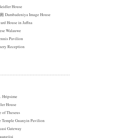
idler House
mbadeniya Image House
 House in Jaffna
se Walauwe
s Pavilion
ry Reception
ripsime
er House
f Theseus
mple Guanyin Pavilion
si Gateway
gjisi