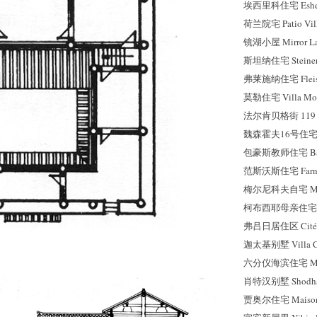
埃西里科住宅 Esheri
荷兰院宅 Patio Vil
镜湖小屋 Mirror Lak
斯坦纳住宅 Steiner
弗莱施纳住宅 Fleisc
莫勒住宅 Villa Mol
法尔肯贝格街 119 号 
魏森霍夫16号住宅 Wei
包豪斯教师住宅 Bauha
范斯沃斯住宅 Farnsw
梅尔尼科夫自宅 Meln
柯布西耶母亲住宅 La P
弗吕日居住区 Cité F
迦太基别墅 Villa Ca
六分仪海滨住宅 Mais
肖特汉别墅 Shodha
贾奥尔住宅 Maisons