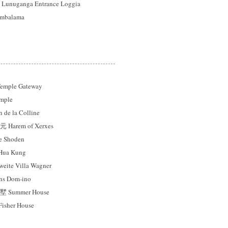
ganga Entrance Loggia
balama
mple Gateway
mple
e la Colline
rem of Xerxes
 Shoden
a Kung
e Villa Wagner
 Dom-ino
ummer House
sher House