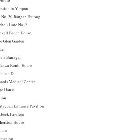
ouse
ion in Yunpan
 20 Jiangan Hutong
u Lane No. 2
l Beach House
 Glen Garden
se
s Barragan
a Kunio House
son Du
s Medical Center
 House
ion
uan Entrance Pavilion
ek Pavilion
rston House
use
manino