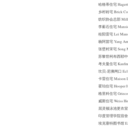
哈格蒂住宅 Hagerty
乡村砖宅 Brick Cou
纺织协会总部 Mill Own
李蘅石住宅 Mansion
桂阳雷宅 Lei Mansi
杨阿苗宅 Yang Ami
张壁村宋宅 Song Man
苏黎世柯布西耶中心 He
考夫曼住宅 Kaufma
坎贝-尼佛闸口 Ecluse
卡雷住宅 Maison Lo
霍珀住宅 Hooper Ho
格里科住宅 Grieco 
威斯住宅 Weiss Ho
屈灵顿泳池更衣室 Tren
印度管理学院宿舍 Dormi
埃克塞特图书馆 Exete