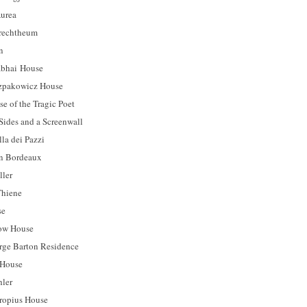
rea
chtheum
n
ai House
kowicz House
 the Tragic Poet
es and a Screenwall
 dei Pazzi
Bordeaux
ler
hiene
se
w House
Barton Residence
House
ler
ius House