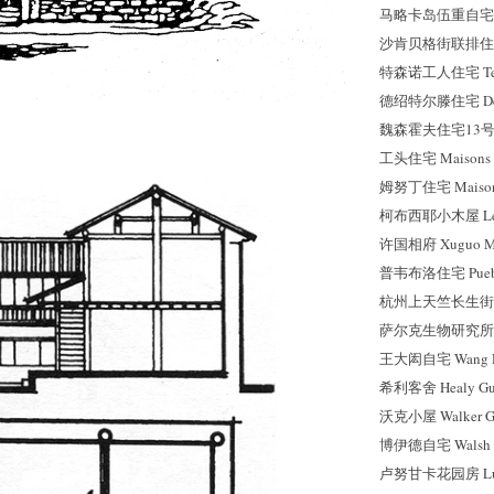
马略卡岛伍重自宅 Maj
沙肯贝格街联排住宅 Sch
特森诺工人住宅 Tesse
德
绍
特尔滕住宅 Dess
魏森霍夫住宅13号 Wei
工头住宅 Maisons po
姆努丁住宅 Maisons
柯布西耶小木屋 Le Pe
许国相府 Xuguo Ma
普韦布洛住宅 Pueblo
杭州上天竺长生街金宅 
萨尔克生物研究所 Salk I
王大闳自宅 Wang Da
希利客舍 Healy Gue
沃克小屋 Walker Gu
博伊德自宅 Walsh St
卢努甘卡花园房 Lunu