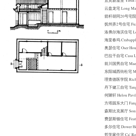
宜宾新屋里 Yibin H
云盘龙宅 Long Mans
箭杆胡同20号宅院 No.
抚州弄2号住宅 Fuzho
洛弗尔海滨住宅 Lovel
海棠春坞 Crabapple
奥瑟住宅 Oser Hou
巴拉干自宅 Casa Lui
前川国男自宅 Maekaw
东阳城西街杜宅 Mai
理查德医学院 Richard
丹下健三自宅 Tange
何陋轩 Helou Pavil
方塔园东大门 Fangtay
森斯比克展厅 Sonsbe
费瑟斯顿住宅 Feathe
多尔住宅 Dower Ho
哲学家住宅 Ca’ Ro