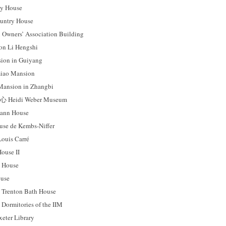
 House
ntry House
ers’ Association Building
 Li Hengshi
on in Guiyang
ao Mansion
sion in Zhangbi
idi Weber Museum
nn House
 de Kembs-Niffer
uis Carré
use II
House
use
ton Bath House
tories of the IIM
r Library