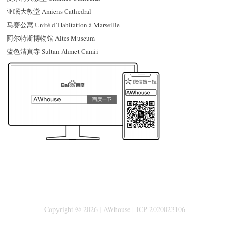
亚眠大教堂 Amiens Cathedral
马赛公寓 Unité d’Habitation à Marseille
阿尔特斯博物馆 Altes Museum
蓝色清真寺 Sultan Ahmet Camii
Copyright © 2026
|
AWhouse
|
ICP-2020023106