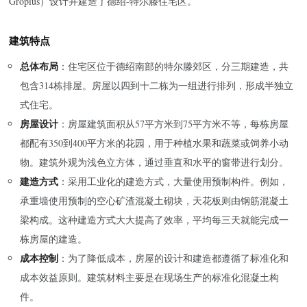
Gropius）设计并建造了德绍-特尔滕住宅区。
建筑特点
总体布局
：住宅区位于德绍南部的特尔滕郊区，分三期建造，共
包含314栋排屋。房屋以四到十二栋为一组进行排列，形成半独立
式住宅。
房屋设计
：房屋建筑面积从57平方米到75平方米不等，每栋房屋
都配有350到400平方米的花园，用于种植水果和蔬菜或饲养小动
物。建筑外观为浅色立方体，通过垂直和水平的窗带进行划分。
建造方式
：采用工业化的建造方式，大量使用预制构件。例如，
承重墙使用预制的空心矿渣混凝土砌块，天花板则由钢筋混凝土
梁构成。这种建造方式大大提高了效率，平均每三天就能完成一
栋房屋的建造。
成本控制
：为了降低成本，房屋的设计和建造都遵循了标准化和
成本效益原则。建筑材料主要是在现场生产的标准化混凝土构
件。