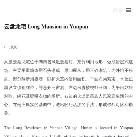
目录
云盘龙宅 Long Mansion in Yunpan
1930
凤凰云盘龙宅位于湖南省凤凰云盘村。充分利用地形，做成错层式建
筑。主要承重墙体用石头砌成，厚50厘米，用三砂砌筑，内外均不粉
刷。部分隔断用板墙，以扩大室内使用面积。平面布局紧凑，堂屋正
墙设立供祖牌位，并忌开闩窗洞。左边吊脚楼视野开阔，为平日姑娘
对歌、绣花及晾晒衣物的场所。右边的火塘是苗族人民家庭生活的中
心。在端庄厚实的基调中，透出轻巧活泼的手法，形成强烈对比和谐
美。
The Long Residence in Yunpan Village, Hunan is located in Yunpan
Village, Hunan Province. It fully utilizes the terrain to create a stepped –