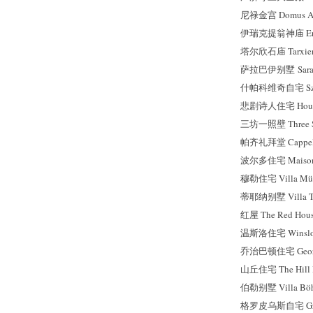
尼禄金宫 Domus Au
伊瑞克提翁神庙 Ere
塔尔欣石庙 Tarxie
萨拉巴伊别墅 Sarabh
什帕科维奇自宅 Szpa
悲剧诗人住宅 House of
三坊一照壁 Three Sid
帕齐礼拜堂 Cappella
波尔多住宅 Maison 
穆勒住宅 Villa Mül
蒂耶纳别墅 Villa T
红屋 The Red Hou
温斯洛住宅 Winslo
乔治巴顿住宅 George 
山丘住宅 The Hill 
伯勒别墅 Villa Böh
格罗皮乌斯自宅 Grop