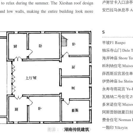
卢努甘卡入口凉亭 Lunu
ts to relax during the summer. The Xieshan roof design
安巴拉马休息亭 Am
 and low walls, making the entire building look more
S
半坡F1 Banpo
独乐寺山门 Dule Te
海岸神庙 Shore Te
科利纳住宅 Maison d
薛西斯后宫居住单元 Ha
伊势神庙 Ise Shrine
永寿寺雨花宫 Yu-Hu
瓦格纳二号住宅 Zweit
多米诺住宅 Maisons
阿斯普朗德夏日别墅 S
费舍住宅 Norman Fi
一颗印 Yikeyin
湖南传统建筑
图源：
《
》