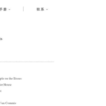
手册
联系
ts
on the Ilissus
r House
o
’un Commis