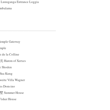
ganga Entrance Loggia
balama
mple Gateway
mple
e la Colline
rem of Xerxes
 Shoden
a Kung
e Villa Wagner
 Dom-ino
ummer House
sher House