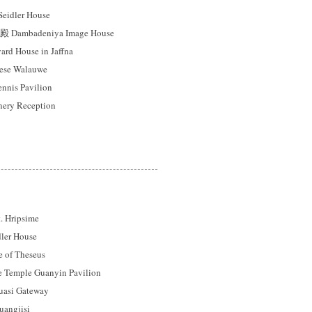
idler House
mbadeniya Image House
 House in Jaffna
se Walauwe
s Pavilion
ry Reception
ripsime
er House
f Theseus
mple Guanyin Pavilion
si Gateway
gjisi