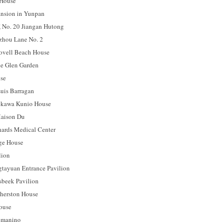
ouse
ion in Yunpan
 20 Jiangan Hutong
u Lane No. 2
l Beach House
 Glen Garden
se
s Barragan
a Kunio House
son Du
s Medical Center
 House
ion
uan Entrance Pavilion
ek Pavilion
rston House
use
manino