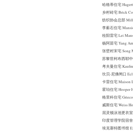
哈格蒂住宅 Hagerty
乡村砖宅 Brick Cou
纺织协会总部 Mill Own
李蘅石住宅 Mansion
桂阳雷宅 Lei Mansi
杨阿苗宅 Yang Ami
张壁村宋宅 Song Man
苏黎世柯布西耶中心 He
考夫曼住宅 Kaufma
坎贝-尼佛闸口 Ecluse
卡雷住宅 Maison Lo
霍珀住宅 Hooper Ho
格里科住宅 Grieco 
威斯住宅 Weiss Ho
屈灵顿泳池更衣室 Tren
印度管理学院宿舍 Dormi
埃克塞特图书馆 Exete