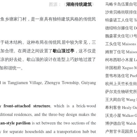
湖南传统建筑
马略卡岛伍重自宅 Maj
图源：
《
》
沙肯贝格街联排住宅 Sch
整鱼乡塘家门村，是一座具有独特建筑风格的传统民
特森诺工人住宅 Tesse
德
绍
特尔滕住宅 Dess
魏森霍夫住宅13号 Wei
属于砖木结构。这种布局在传统民居中较为常见，三
工头住宅 Maisons po
歇山顶过亭
更加合理。在两进之间设置了
，这不仅是
姆努丁住宅 Maisons
纳凉的好去处。歇山顶的设计在造型上巧妙地过渡了
柯布西耶小木屋 Le Pe
许国相府 Xuguo Ma
加和谐统一。
普韦布洛住宅 Pueblo
ed in Tangjiamen Village, Zhengyu Township, Guiyang
杭州上天竺长生街金宅 
萨尔克生物研究所 Salk I
王大闳自宅 Wang Da
y front-attached structure
, which is a brick-wood
希利客舍 Healy Gue
ditional residences, and the three-bay design makes the
沃克小屋 Walker Gu
an-style pavilion
is set between the two sections of the
博伊德自宅 Walsh St
卢努甘卡花园房 Lunu
y for separate households and a transportation hub but