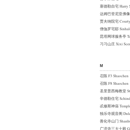
塞德勒自宅 Harry Se
达姆巴登尼亚佛像殿 Da
贾夫纳院宅 Courtyard
僧伽罗宅邸 Sinhale
昆塔网球服务亭 Tenni
习习山庄 Xixi Scene
M
召陈 F3 Shaochen
召陈 F8 Shaochen
圣里普西梅教堂 St. H
辛德勒住宅 Schindl
忒修斯神庙 Temple o
独乐寺观音阁 Dule Te
善化寺山门 Shanhua
广济寺三大士殿 Guan