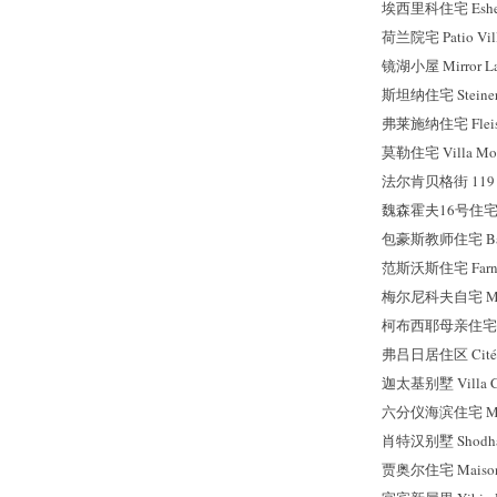
埃西里科住宅 Esheri
荷兰院宅 Patio Vil
镜湖小屋 Mirror Lak
斯坦纳住宅 Steiner
弗莱施纳住宅 Fleisc
莫勒住宅 Villa Mol
法尔肯贝格街 119 号 
魏森霍夫16号住宅 Wei
包豪斯教师住宅 Bauha
范斯沃斯住宅 Farnsw
梅尔尼科夫自宅 Meln
柯布西耶母亲住宅 La P
弗吕日居住区 Cité F
迦太基别墅 Villa Ca
六分仪海滨住宅 Mais
肖特汉别墅 Shodha
贾奥尔住宅 Maisons