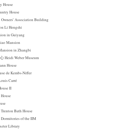
 House
ntry House
ers’ Association Building
 Li Hengshi
on in Guiyang
ao Mansion
sion in Zhangbi
idi Weber Museum
nn House
 de Kembs-Niffer
uis Carré
use II
House
use
ton Bath House
tories of the IIM
r Library