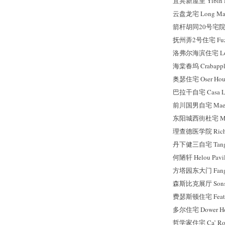
宜宾新屋里 Yibin H
云盘龙宅 Long Mans
箭杆胡同20号宅院 No.
抚州弄2号住宅 Fuzho
洛弗尔海滨住宅 Lovel
海棠春坞 Crabapple
奥瑟住宅 Oser Hou
巴拉干自宅 Casa Lui
前川国男自宅 Maekaw
东阳城西街杜宅 Mai
理查德医学院 Richard
丹下健三自宅 Tange
何陋轩 Helou Pavil
方塔园东大门 Fangtay
森斯比克展厅 Sonsbe
费瑟斯顿住宅 Feathe
多尔住宅 Dower Ho
哲学家住宅 Ca’ Ro