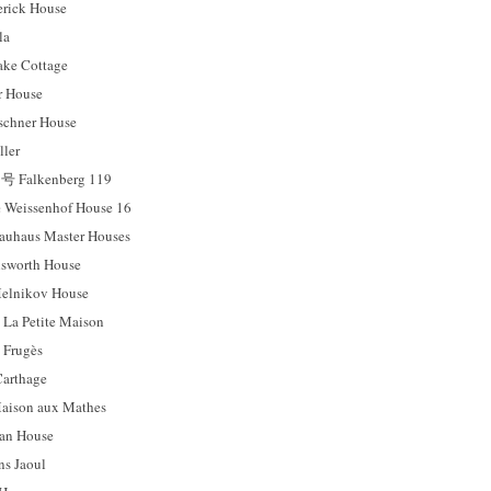
ck House
la
e Cottage
 House
hner House
ler
Falkenberg 119
ssenhof House 16
us Master Houses
orth House
ikov House
etite Maison
rugès
rthage
on aux Mathes
n House
 Jaoul