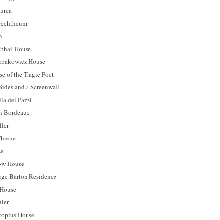
rea
chtheum
n
ai House
kowicz House
 the Tragic Poet
es and a Screenwall
 dei Pazzi
Bordeaux
ler
hiene
se
w House
Barton Residence
House
ler
ius House