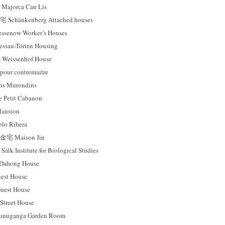
orca Can Lis
änkenberg Attached houses
now Worker’s Houses
au-Törten Housing
ssenhof House
ur contremaitre
 Murondins
tit Cabanon
nsion
 Ribera
Maison Jin
nstitute for Biological Studies
hong House
st House
est House
reet House
ganga Garden Room