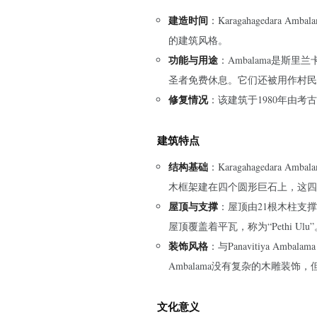
建造时间
：Karagahagedara Am
的建筑风格。
功能与用途
：Ambalama是斯
圣者免费休息。它们还被用作村民
修复情况
：该建筑于1980年由考
建筑特点
结构基础
：Karagahagedar
木框架建在四个圆形巨石上，这四
屋顶与支撑
：屋顶由21根木柱支
屋顶覆盖着平瓦，称为“Pethi Ulu”
装饰风格
：与Panavitiya Amba
Ambalama没有复杂的木雕装
文化意义