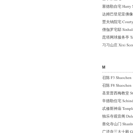
塞德勒自宅 Harry Se
达姆巴登尼亚佛像殿 Da
贾夫纳院宅 Courtyard
僧伽罗宅邸 Sinhale
昆塔网球服务亭 Tenni
习习山庄 Xixi Scene
M
召陈 F3 Shaochen
召陈 F8 Shaochen
圣里普西梅教堂 St. H
辛德勒住宅 Schindl
忒修斯神庙 Temple o
独乐寺观音阁 Dule Te
善化寺山门 Shanhua
广济寺三大士殿 Guan