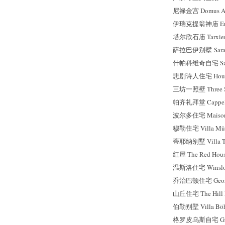
尼禄金宫 Domus Au
伊瑞克提翁神庙 Ere
塔尔欣石庙 Tarxie
萨拉巴伊别墅 Sarabh
什帕科维奇自宅 Szpa
悲剧诗人住宅 House of
三坊一照壁 Three Sid
帕齐礼拜堂 Cappella
波尔多住宅 Maison 
穆勒住宅 Villa Mül
蒂耶纳别墅 Villa T
红屋 The Red Hou
温斯洛住宅 Winslo
乔治巴顿住宅 George 
山丘住宅 The Hill 
伯勒别墅 Villa Böh
格罗皮乌斯自宅 Grop