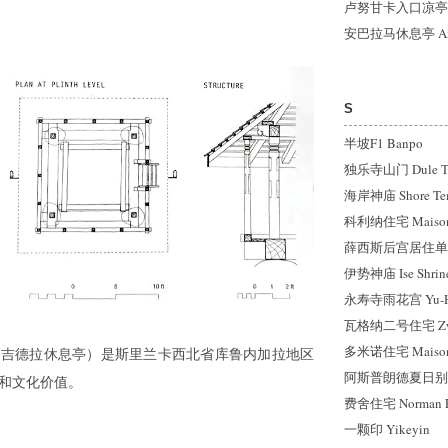
卢努甘卡入口凉亭 Lunu
安巴拉马休息亭 Am
S
半坡F1 Banpo
独乐寺山门 Dule Te
海岸神庙 Shore Te
科利纳住宅 Maison d
薛西斯后宫居住单元 Ha
伊势神庙 Ise Shrine
永寿寺雨花宫 Yu-Hu
瓦格纳二号住宅 Zweit
多米诺住宅 Maisons
ama（卡拉加哈吉德拉休息亭）是斯里兰卡西北省库鲁内加拉地区
阿斯普朗德夏日别墅 S
和文化价值。
费舍住宅 Norman Fi
一颗印 Yikeyin