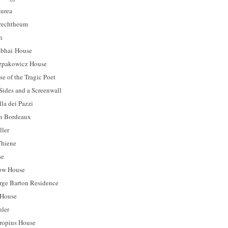
rea
chtheum
n
ai House
kowicz House
 the Tragic Poet
es and a Screenwall
 dei Pazzi
Bordeaux
ler
hiene
se
w House
Barton Residence
House
ler
ius House