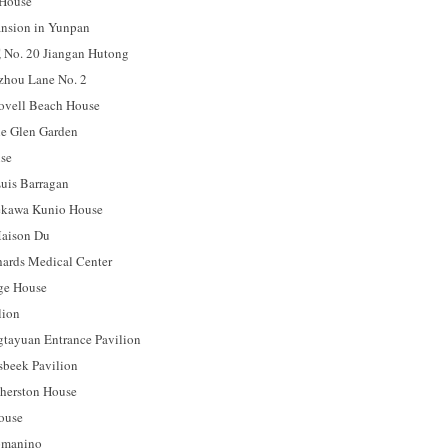
ouse
ion in Yunpan
 20 Jiangan Hutong
u Lane No. 2
l Beach House
 Glen Garden
se
s Barragan
a Kunio House
son Du
s Medical Center
 House
ion
uan Entrance Pavilion
ek Pavilion
rston House
use
manino