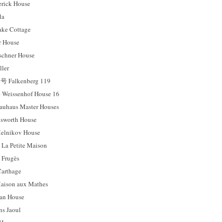
ck House
la
e Cottage
 House
hner House
ler
Falkenberg 119
ssenhof House 16
us Master Houses
orth House
ikov House
etite Maison
rugès
rthage
on aux Mathes
n House
 Jaoul