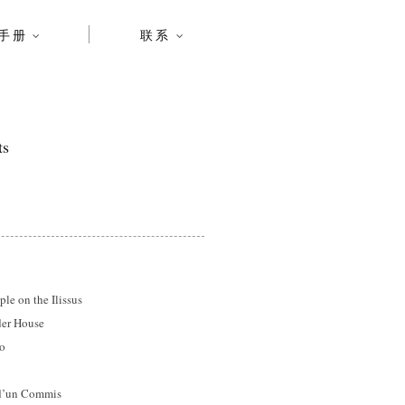
手册
联系
ts
on the Ilissus
r House
o
’un Commis