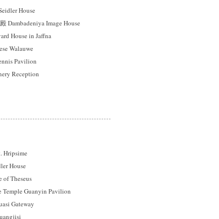
idler House
mbadeniya Image House
 House in Jaffna
se Walauwe
s Pavilion
ry Reception
ripsime
er House
f Theseus
mple Guanyin Pavilion
si Gateway
gjisi