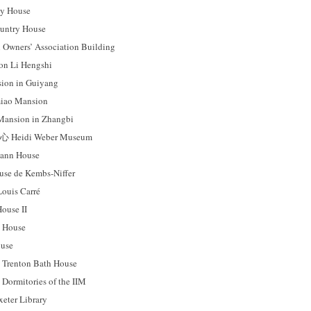
 House
ntry House
ers’ Association Building
 Li Hengshi
on in Guiyang
ao Mansion
sion in Zhangbi
idi Weber Museum
nn House
 de Kembs-Niffer
uis Carré
use II
House
use
ton Bath House
tories of the IIM
r Library