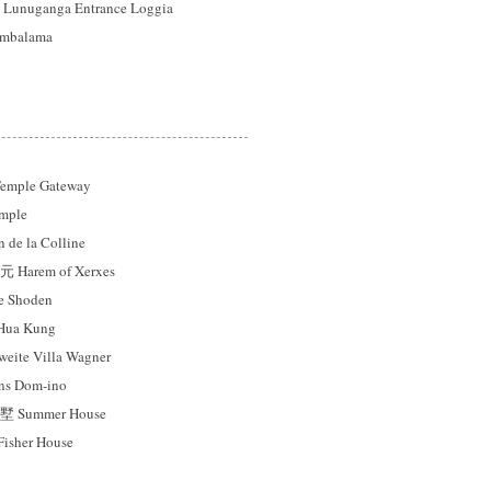
ganga Entrance Loggia
balama
mple Gateway
mple
e la Colline
rem of Xerxes
 Shoden
a Kung
e Villa Wagner
 Dom-ino
ummer House
sher House