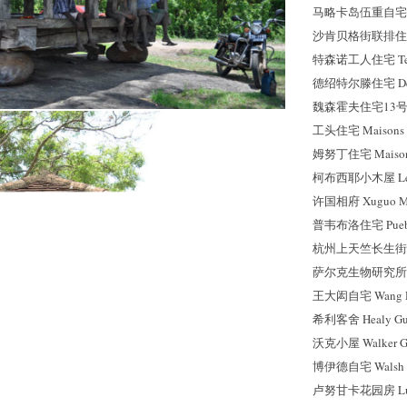
马略卡岛伍重自宅 Maj
沙肯贝格街联排住宅 Sch
特森诺工人住宅 Tesse
德
绍
特尔滕住宅 Dess
魏森霍夫住宅13号 Wei
工头住宅 Maisons po
姆努丁住宅 Maisons
柯布西耶小木屋 Le Pe
许国相府 Xuguo Ma
普韦布洛住宅 Pueblo
杭州上天竺长生街金宅 
萨尔克生物研究所 Salk I
王大闳自宅 Wang Da
希利客舍 Healy Gue
沃克小屋 Walker Gu
博伊德自宅 Walsh St
卢努甘卡花园房 Lunu