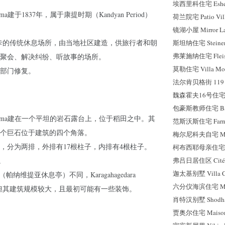
埃西里科住宅 Esheri
balama建于1837年，属于康提时期（Kandyan Period）
荷兰院宅 Patio Vil
镜湖小屋 Mirror Lak
里兰卡的传统休息场所，由当地社区建造，供旅行者和朝
斯坦纳住宅 Steiner
弗莱施纳住宅 Fleisc
聚会、解决纠纷、听故事的场所。
莫勒住宅 Villa Mol
古部门修复。
法尔肯贝格街 119 号 
魏森霍夫16号住宅 Wei
包豪斯教师住宅 Bauha
a Ambalama建在一个平坦的岩石露台上，位于稻田之中。其
范斯沃斯住宅 Farnsw
个巨石位于建筑的四个角落。
梅尔尼科夫自宅 Meln
撑，分为两排，外排有17根柱子，内排有4根柱子。
柯布西耶母亲住宅 La P
。
弗吕日居住区 Cité F
迦太基别墅 Villa Ca
lama（帕纳维提亚休息亭）不同，Karagahagedara
六分仪海滨住宅 Mais
饰，但其建筑规模较大，且最初可能有一些装饰。
肖特汉别墅 Shodha
贾奥尔住宅 Maisons