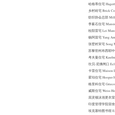
哈格蒂住宅 Hagerty
乡村砖宅 Brick Cou
纺织协会总部 Mill Own
李蘅石住宅 Mansion
桂阳雷宅 Lei Mansi
杨阿苗宅 Yang Ami
张壁村宋宅 Song Man
苏黎世柯布西耶中心 He
考夫曼住宅 Kaufma
坎贝-尼佛闸口 Ecluse
卡雷住宅 Maison Lo
霍珀住宅 Hooper Ho
格里科住宅 Grieco 
威斯住宅 Weiss Ho
屈灵顿泳池更衣室 Tren
印度管理学院宿舍 Dormi
埃克塞特图书馆 Exete