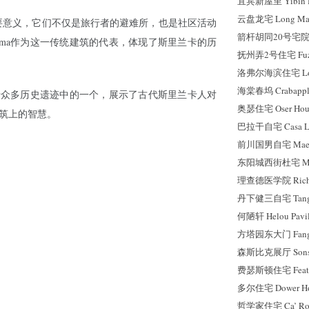
宜宾新屋里 Yibin H
云盘龙宅 Long Mans
有重要意义，它们不仅是旅行者的避难所，也是社区活动
箭杆胡同20号宅院 No.
 Ambalama作为这一传统建筑的代表，体现了斯里兰卡的历
抚州弄2号住宅 Fuzho
洛弗尔海滨住宅 Lovel
海棠春坞 Crabapple
ama是斯里兰卡众多历史遗迹中的一个，展示了古代斯里兰卡人对
奥瑟住宅 Oser Hou
筑上的智慧。
巴拉干自宅 Casa Lui
前川国男自宅 Maekaw
东阳城西街杜宅 Mai
理查德医学院 Richard
丹下健三自宅 Tange
何陋轩 Helou Pavil
方塔园东大门 Fangtay
森斯比克展厅 Sonsbe
费瑟斯顿住宅 Feathe
多尔住宅 Dower Ho
哲学家住宅 Ca’ Ro