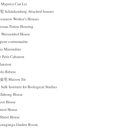
orca Can Lis
änkenberg Attached houses
now Worker’s Houses
au-Törten Housing
ssenhof House
ur contremaitre
 Murondins
tit Cabanon
nsion
 Ribera
Maison Jin
nstitute for Biological Studies
hong House
st House
est House
reet House
ganga Garden Room