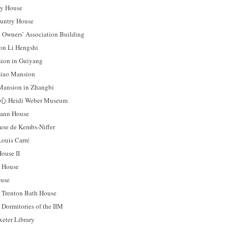
 House
ntry House
ers’ Association Building
 Li Hengshi
on in Guiyang
ao Mansion
sion in Zhangbi
idi Weber Museum
nn House
 de Kembs-Niffer
uis Carré
use II
House
use
ton Bath House
tories of the IIM
r Library