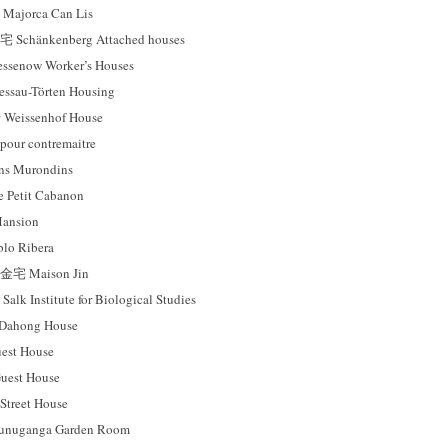
orca Can Lis
änkenberg Attached houses
now Worker’s Houses
au-Törten Housing
ssenhof House
ur contremaitre
 Murondins
tit Cabanon
nsion
 Ribera
Maison Jin
nstitute for Biological Studies
hong House
st House
est House
reet House
ganga Garden Room