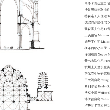
马略卡岛伍重自宅 Maj
沙肯贝格街联排住宅 Sch
特森诺工人住宅 Tesse
德
绍
特尔滕住宅 Dess
魏森霍夫住宅13号 Wei
工头住宅 Maisons po
姆努丁住宅 Maisons
柯布西耶小木屋 Le Pe
许国相府 Xuguo Ma
普韦布洛住宅 Pueblo
杭州上天竺长生街金宅 
萨尔克生物研究所 Salk I
王大闳自宅 Wang Da
希利客舍 Healy Gue
沃克小屋 Walker Gu
博伊德自宅 Walsh St
卢努甘卡花园房 Lunu