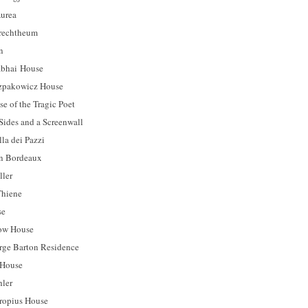
rea
chtheum
n
ai House
kowicz House
 the Tragic Poet
es and a Screenwall
 dei Pazzi
Bordeaux
ler
hiene
se
w House
Barton Residence
House
ler
ius House