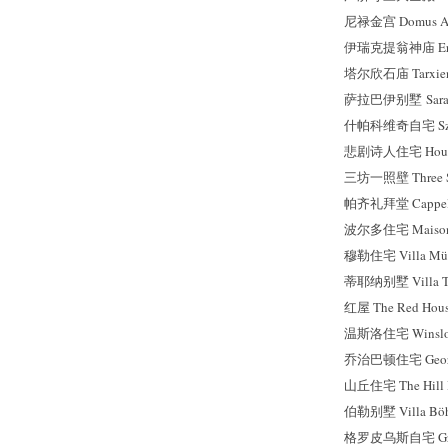
尼禄金宫 Domus Au
伊瑞克提翁神庙 Ere
塔尔欣石庙 Tarxie
萨拉巴伊别墅 Sarabh
什帕科维奇自宅 Szpa
悲剧诗人住宅 House of
三坊一照壁 Three Sid
帕齐礼拜堂 Cappella
波尔多住宅 Maison 
穆勒住宅 Villa Mül
蒂耶纳别墅 Villa T
红屋 The Red Hou
温斯洛住宅 Winslo
乔治巴顿住宅 George 
山丘住宅 The Hill 
伯勒别墅 Villa Böh
格罗皮乌斯自宅 Grop