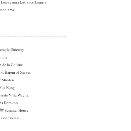
ganga Entrance Loggia
balama
mple Gateway
mple
e la Colline
rem of Xerxes
 Shoden
a Kung
e Villa Wagner
 Dom-ino
ummer House
sher House