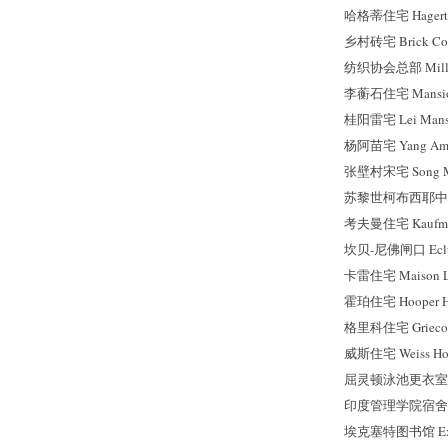
哈格蒂住宅 Hagerty
乡村砖宅 Brick Cou
纺织协会总部 Mill Own
李蘅石住宅 Mansion
桂阳雷宅 Lei Mansi
杨阿苗宅 Yang Ami
张壁村宋宅 Song Man
苏黎世柯布西耶中心 He
考夫曼住宅 Kaufma
坎贝-尼佛闸口 Ecluse
卡雷住宅 Maison Lo
霍珀住宅 Hooper Ho
格里科住宅 Grieco 
威斯住宅 Weiss Ho
屈灵顿泳池更衣室 Tren
印度管理学院宿舍 Dormi
埃克塞特图书馆 Exete