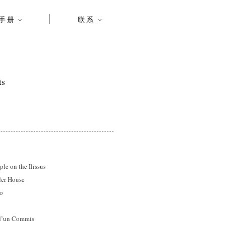
手册
联系
ts
on the Ilissus
r House
o
’un Commis