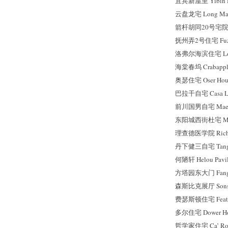
宜宾新屋里 Yibin H
云盘龙宅 Long Mans
箭杆胡同20号宅院 No.
抚州弄2号住宅 Fuzho
洛弗尔海滨住宅 Lovel
海棠春坞 Crabapple
奥瑟住宅 Oser Hou
巴拉干自宅 Casa Lui
前川国男自宅 Maekaw
东阳城西街杜宅 Mai
理查德医学院 Richard
丹下健三自宅 Tange
何陋轩 Helou Pavil
方塔园东大门 Fangtay
森斯比克展厅 Sonsbe
费瑟斯顿住宅 Feathe
多尔住宅 Dower Ho
哲学家住宅 Ca’ Ro