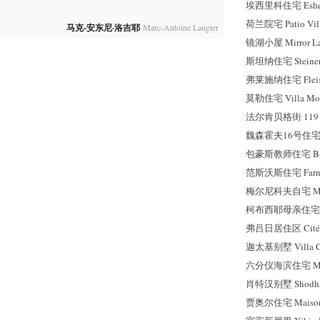
埃西里科住宅 Esheri
荷兰院宅 Patio Vil
马克-安东尼·洛吉耶
Marc-Antoine Laugier
镜湖小屋 Mirror Lak
斯坦纳住宅 Steiner
弗莱施纳住宅 Fleisc
莫勒住宅 Villa Mol
法尔肯贝格街 119 号 
魏森霍夫16号住宅 Wei
包豪斯教师住宅 Bauha
范斯沃斯住宅 Farnsw
梅尔尼科夫自宅 Meln
柯布西耶母亲住宅 La P
弗吕日居住区 Cité F
迦太基别墅 Villa Ca
六分仪海滨住宅 Mais
肖特汉别墅 Shodha
贾奥尔住宅 Maisons