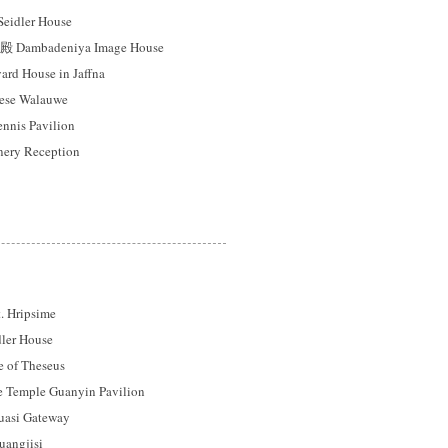
idler House
mbadeniya Image House
 House in Jaffna
se Walauwe
s Pavilion
ry Reception
ripsime
er House
f Theseus
mple Guanyin Pavilion
si Gateway
gjisi