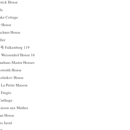
ck House
la
e Cottage
 House
hner House
ler
Falkenberg 119
ssenhof House 16
us Master Houses
orth House
ikov House
etite Maison
rugès
rthage
on aux Mathes
n House
 Jaoul