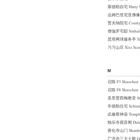
塞德勒自宅 Harry Se
达姆巴登尼亚佛像殿 Da
贾夫纳院宅 Courtyard
僧伽罗宅邸 Sinhale
昆塔网球服务亭 Tenni
习习山庄 Xixi Scene
M
召陈 F3 Shaochen
召陈 F8 Shaochen
圣里普西梅教堂 St. H
辛德勒住宅 Schindl
忒修斯神庙 Temple o
独乐寺观音阁 Dule Te
善化寺山门 Shanhua
广济寺三大士殿 Guan