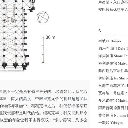
卢努甘卡入口凉亭 Lunu
安巴拉马休息亭 Am
S
半坡F1 Banpo
独乐寺山门 Dule Te
海岸神庙 Shore Te
科利纳住宅 Maison d
薛西斯后宫居住单元 Ha
伊势神庙 Ise Shrine
永寿寺雨花宫 Yu-Hu
虽然不一定是所有省里最好的。尽管如此，我的心
瓦格纳二号住宅 Zweit
体量、惊人的高度、中殿里览无余的视野超越了我
多米诺住宅 Maisons
的雄伟与壮丽中。稍稍定神之后，我便仔细考察它
阿斯普朗德夏日别墅 S
但我想那都是时代的错。细察完毕，我又回到那令
费舍住宅 Norman Fi
恢宏的印象让我不由得慨叹：“多少谬误，又多么
一颗印 Yikeyin