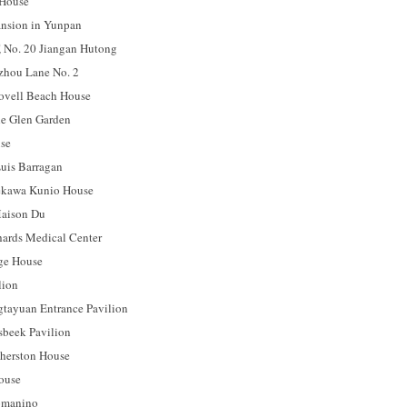
ouse
ion in Yunpan
 20 Jiangan Hutong
u Lane No. 2
l Beach House
 Glen Garden
se
s Barragan
a Kunio House
son Du
s Medical Center
 House
ion
uan Entrance Pavilion
ek Pavilion
rston House
use
manino