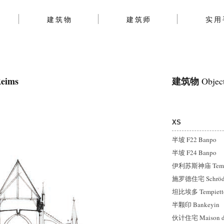
建筑物
建筑师
实用
eims
建筑物
Objec
XS
半坡 F22 Banpo
半坡 F24 Banpo
伊利苏斯神庙 Temple 
施罗德住宅 Schröde
坦比埃多 Tempiett
半颗印 Bankeyin
伙计住宅 Maison d