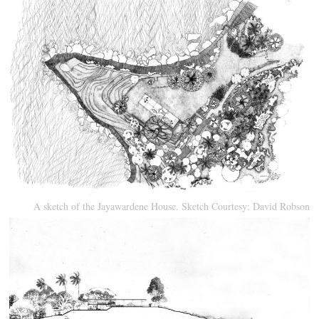
A sketch of the Jayawardene House. Sketch Courtesy: David Robson