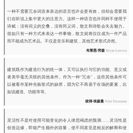
一种不需要冗余词语来表达的语言也许会更有效，但却会需要我
们在听说上集中更大的注意力。这样一种语言也许同样不便用于
诗赋：没有词义的交叠，没有同义词，散文和诗歌会失去魅力。
假如只有一种方式来表达一件事物，散文就将仅仅成为一件产品
而不能成为艺术品。不仅是音乐和建筑，其他艺术形式亦然。
布莱恩·劳森
Bryan Lawson
建筑既作为建造行为的统一体，又可以执行与它的功能、意义或
者美学毫无关联的其他条件。作为一种“冗余”，这些其他条件可
以被看作某种先验形式的缺席，因为它不再基于在场的要素，比
如说建造、功能等等。
彼得·埃森曼
Peter Eisenman
灵活性不是对使用可能变化的令人律思竭虑的预测……灵活性是
创造边缘，即能产生额外的容量，使不同甚至是相反的解释和使