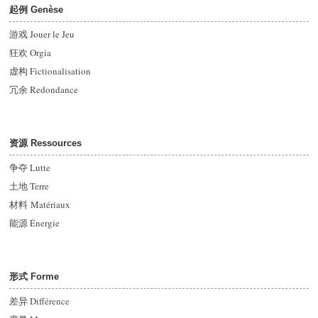
起例 Genèse
游戏 Jouer le Jeu
狂欢 Orgia
虚构 Fictionalisation
冗余 Redondance
资源 Ressources
争夺 Lutte
土地 Terre
材料 Matériaux
能源
Énergie
形式 Forme
差异
Différence