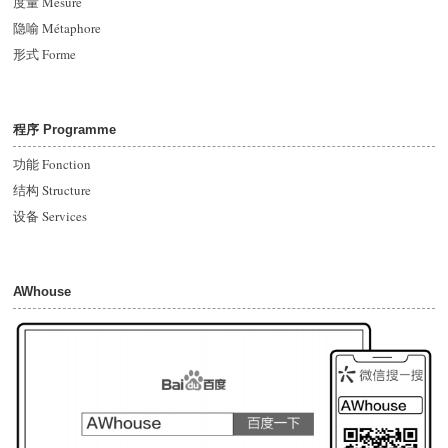
度量 Mesure
隐喻 Métaphore
形式
Forme
程序 Programme
功能 Fonction
结构 Structure
设备 Services
AWhouse