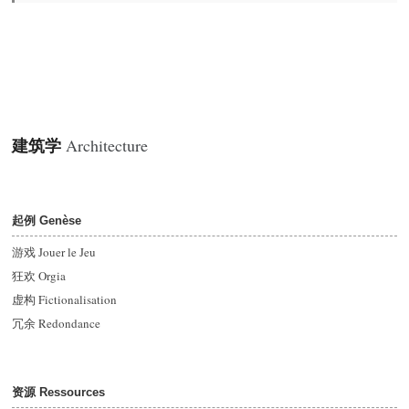
建筑学
Architecture
起例 Genèse
游戏 Jouer le Jeu
狂欢 Orgia
虚构 Fictionalisation
冗余 Redondance
资源 Ressources