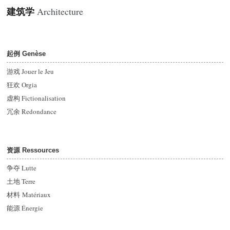
建筑学
Architecture
起例 Genèse
游戏 Jouer le Jeu
狂欢 Orgia
虚构 Fictionalisation
冗余 Redondance
资源 Ressources
争夺 Lutte
土地 Terre
材料 Matériaux
能源
Énergie