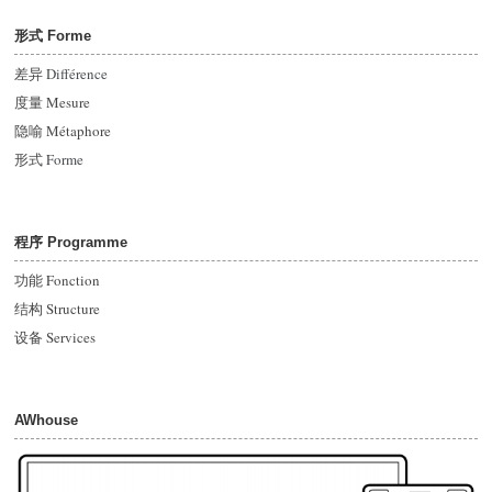
形式 Forme
差异
Différence
度量 Mesure
隐喻 Métaphore
形式
Forme
程序 Programme
功能 Fonction
结构 Structure
设备 Services
AWhouse