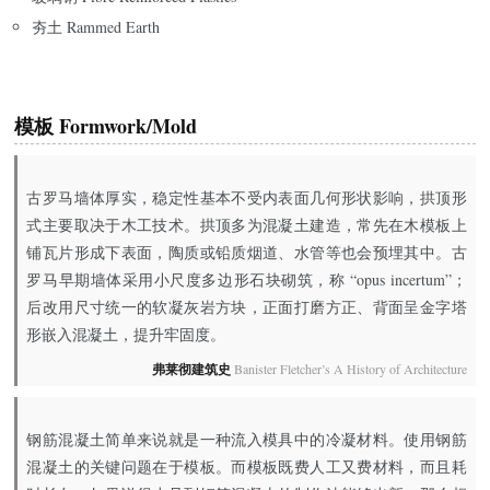
夯土 Rammed Earth
模板 Formwork/Mold
古罗马墙体厚实，稳定性基本不受内表面几何形状影响，拱顶形
式主要取决于木工技术。拱顶多为混凝土建造，常先在木模板上
铺瓦片形成下表面，陶质或铅质烟道、水管等也会预埋其中。古
罗马早期墙体采用小尺度多边形石块砌筑，称 “opus incertum”；
后改用尺寸统一的软凝灰岩方块，正面打磨方正、背面呈金字塔
形嵌入混凝土，提升牢固度。
弗莱彻建筑史
Banister Fletcher’s A History of Architecture
钢筋混凝土简单来说就是一种流入模具中的冷凝材料。使用钢筋
混凝土的关键问题在于模板。而模板既费人工又费材料，而且耗