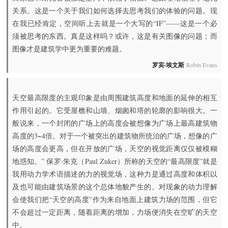
关系。这是一个关于我们如何选择去思考我们的体验的问题。现
在我已经肯定，空间听上去就是一个大写的“IF”——这是一个必
须被思考的东西。真是这样吗？或许，这是有关图像的问题；而
图像才是建筑学中更为重要的难题。
罗宾·埃文斯
Robin Evans
天空最高限度的主观印象是由周围建筑高度和地面的延伸的相互
作用引起的。它受屋檐和山墙、烟囪和塔的轮廓的影响很大。一
般说来，一个封闭的广场上的高度会被想像为广场上最高建筑物
高度的3~4倍。对于一个被突出的建筑物所统治的广场，想像的广
场的高度会更高，但在开放的广场，天空的视觉距离仅仅被模糊
地惑知。” 保罗·朱克（Paul Zuker）所称的天空的“最高限度”就是
我用动力学术语描述的力的视觉场，这种力是通过高度和体积以
及也可能由建筑场景的这个总体地貌产生的。对现象的动力理解
会使我们把“天空的高度”作为来自地面上建筑力场的范围，但它
不会超过一定距离，随着距离的增加，力场便消失在空旷的天空
中。