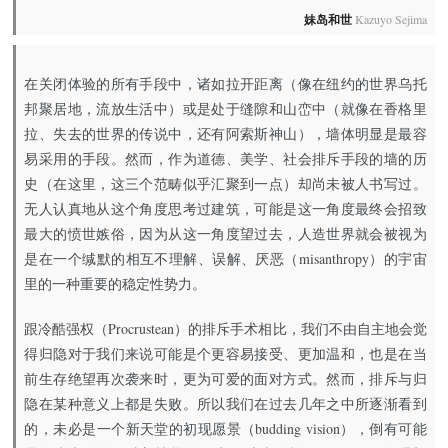
妹岛和世
Kazuyo Sejima
在关闭体验的所有手段中，诸如拉开距离（像在纽约的世界乌托
邦聚居地，流放生活中）或是处于缝隙和山峦中（就像在香格里
拉、失去的世界的传说中，还有阿索斯神山），墙体明显是最容
易采用的手段。然而，作为道德、美学、社会排斥手段的墙的历
史（在这里，这三个范畴似乎汇聚到一点）却尚未被人书写过。
无人认真地从这个角度思考过建筑，可能是这一角度最终会招致
最大的愤世嫉俗，因为从这一角度望过去，人造世界就会被视为
是在一个缄默的相互不理解、误解、厌恶（misanthropy）的宇宙
里的一种重要的稳定性势力。
跟冷酷强权（Procrustean）的排斥手术相比，我们不由自主地会觉
得归隐对于我们来说可能是个更容易接受、更加温和，也是在当
前生存绝望再次袭来时，更为可爱的面对方式。然而，排斥与归
隐在某种意义上都是失败。所以我们在过去几年之中所逐渐看到
的，未必是一个新天堂的初现愿景（budding vision），倒有可能