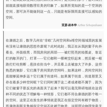
就能直接地获得数理壮美的印象了，如果所觉知的是一个空洞的
空间，那可决不能做到这一点，只能是有际限而直接可以感知的
空间。
亚瑟·叔本华
Arthur Schopenhauer
在康德之后，数学几何在“非欧”几何空间和n维空间领域里的发展
有没有让康德的思想作废呢？此时此刻，我正在从我的窗子向外
看去。外面很黑，而我房间的局部——被灯照亮的绘图桌、靠近
灯的敞开的门、灯罩——它们都和一棵树交织起来，然后被一根
路灯灯柱剪断，悬挂在街当中，并且看上去被放大了许多。这些
熟悉的魅影，它们属于房间里的空间吗，如果这样，房间空间到
底能够延伸多远？它们属于街道吗，如果属于街道，街道那里又
存在着多少种空间呢？它们同时属于这二者或者都不属于，因为
它们被窗子那反光的表面关了起来？我可以毫无障碍地就在这四
种不同的状态下理解每一种情形，它们都不符合康德的那个唯一
的空间。这里正在发生的事情就是我正在假定空间有赖于物质，
而康德和斯克鲁顿假定空间不依赖于物质。这跟理论物理学毫无