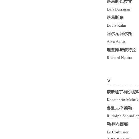
路易斯·巴拉甘
Luis Barragan
路易斯·康
Louis Kahn
阿尔瓦·阿尔托
Alva Aalto
理查德·诺依特拉
Richard Neutra
Ⅴ
康斯坦丁·梅尔尼
Konstantin Melni
鲁道夫·辛德勒
Rudolph Schindler
勒·柯布西耶
Le Corbusier