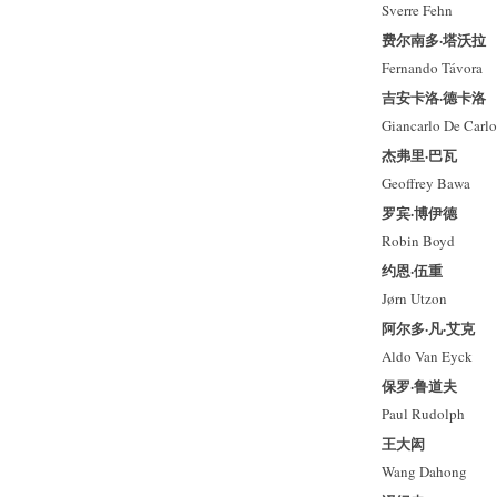
Sverre Fehn
费尔南多·塔沃拉
Fernando Távora
吉安卡洛·德卡洛
Giancarlo De Carlo
杰弗里·巴瓦
Geoffrey Bawa
罗宾·博伊德
Robin Boyd
约恩·伍重
Jørn Utzon
阿尔多·凡·艾克
Aldo Van Eyck
保罗·鲁道夫
Paul Rudolph
王大闳
Wang Dahong