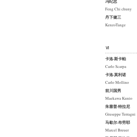
冯纪忠
Feng Chi chuny
丹下健三
KenzoTange
Ⅵ
卡洛·斯卡帕
Carlo Scarpa
卡洛·莫利诺
Carlo Mollino
前川国男
Maekawa Kunio
朱塞普·特拉尼
Giuseppe Terragni
马歇尔·布劳耶
Marcel Breuer