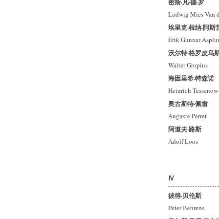
密斯·凡·德·罗
Ludwig Mies Van 
埃里克·根纳·阿斯
Erik Gunnar Asplu
沃尔特·格罗皮乌
Walter Gropius
海因里希·特森诺
Heinrich Tessenow
奥古斯特·佩雷
Auguste Perret
阿道夫·路斯
Adolf Loos
Ⅳ
彼得·贝伦斯
Peter Behrens