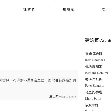
建筑物
建筑师
实用
建筑师
Archit
雷姆·库哈斯
Rem Koolhaas
伯纳德·屈米
Bernard Tschumi
彼得·卒母托
朴古风，有许多不谋而合之处，因此引起我强烈的
Peter Zumthor
马里奥·博塔
王大闳
Wang Dahong
Mario botta
伊东丰雄