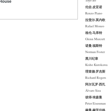
Toyo Ito
伦佐·皮亚诺
Renzo Piano
拉斐尔·莫内欧
Rafael Moneo
格伦·马库特
Glenn Murcutt
诺曼·福斯特
Norman Foster
黑川纪章
Kisho Kurokawa
理查德·罗杰斯
Richard Rogers
阿尔瓦罗·西扎
Álvaro Siza
彼得·埃森曼
Peter Eisenman
赫曼·赫茨伯格