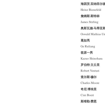
海因茨·宾纳菲尔
Heinz Bienefeld
詹姆斯·斯特林
James Stirling
奥斯瓦德·马蒂亚
Oswald Mathias Un
葛如亮
Ge Ruliang
筱原一男
Kazuo Shinohara
罗伯特·文丘里
Robert Venturi
查尔斯·穆尔
Charles Moore
奇尼·博埃里
Cini Boeri
斯维勒·费恩