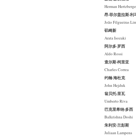
Herman Hertzberge
昂·菲尔盖拉斯·利
João Filgueiras Li
矶崎新
Arata Isozaki
阿尔多·罗西
Aldo Rossi
查尔斯·柯里亚
Charles Correa
约翰·海杜克
John Hejduk
翁贝托·里瓦
Umberto Riva
巴克里希纳·多西
Balkrishna Doshi
朱利安·兰彭斯
Juliaan Lampens