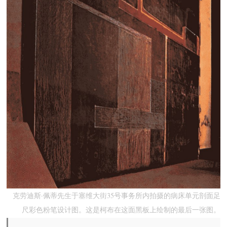
克劳迪斯·佩蒂先生于塞维大街35号事务所内拍摄的病床单元剖面足
尺彩色粉笔设计图。这是柯布在这面黑板上绘制的最后一张图。