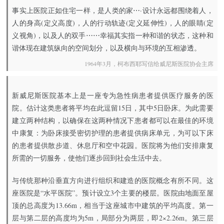
事实上医院正如住宅一样，是人类的家⋯·设计永远都围绕着人，
人的身高(定义高度)，人的行动轨迹(定义延伸性)，人的眼睛(定
义视角)，以及人的双手⋯⋯幸福其实指一种和谐的状态，这种和
谐体现在建筑纵向的空间划分，以及横向与环境的互相渗透。
1964年3月，柯布西耶写信给威尼斯医院协会主席
新威尼斯医院基本上是一座专为急性病患者提供医疗服务的医
院。估计这类患者将平均在此逗留15日，其中5日卧床。为此需要
建立两种结构，以确保在这两种情况下患者都可以在最佳的环境
中康复：为卧床接受密切护理的患者提供病床单元，为可以下床
的患者提供散步道、休息厅和空中花园。医院将为他们安排康复
所需的一切服务，使他们逐步回到社会生活中去。
与传统那种沿垂直方向进行组织和建造的医院概念有所不同。这
座医院是“水平医院”。预计设立3个主要的楼层。医院由地面至屋
顶的总高度为13.66m，相当于这座城市中建筑的平均高度。第一
层与第二层的高度均为5m，局部分为两层，即2×2.26m。第三层