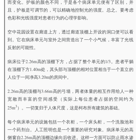
而变化。护板的颜色不同，于是各个病床单元便有了区别，并
且，护板是可调节的，可以精确地控制光的强度。总之。要考虑
色彩和光线强度对患者行为的心理学影响。
空中花园设置在廊道上方，透过廊道顶棚上开设的洞口便可以看
到。它在病床单元与室外之间营造出了一个小气候，丰富了光线
反射的可能性。
病床位于2.26m高的顶棚下方，占据了整个单元的1/3。患者平躺
在顶棚下方1.40m处，其头部与顶棚的相对位置相当于一个直立的
人位于一间净高3.20m的房间中。
2.26m高的顶棚与3.66m高的弓墙，两者体量的相互作用给人一种
宽敞而丰富的空间感受（实际上每位患者占据的空间约为
3
25m
）。一切复归于人体尺度，这是柯布所有建筑的基础。
每个病床单元的设施包括一个衣柜，一个床头柜，一个洗脸池和
一个药剂台。人工照明也是一个重要的研究对象。病床单元的高
侧窗自2.26m高的顶棚边缘向后收进。这样一方面可以防止雨水渗