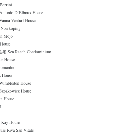
rrini
nio D’Elboux House
a Venturi House
orrkoping
n Mojo
House
ea Ranch Condominium
r House
manino
House
bledon House
kowicz House
 House
I
ay House
Riva San Vitale