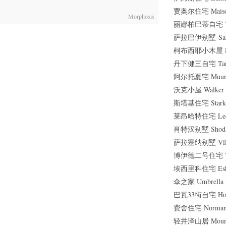
贾奥尔住宅 Maison
Morphosis
丽娜柏巴蒂自宅 The 
萨拉巴伊别墅 Sarab
柯布西耶小木屋 Le P
丹下健三自宅 Tang
阿尔托夏宅 Muuratsa
沃克小屋 Walker G
斯塔基住宅 Starke
莱昂哈特住宅 Leonh
肖特汉别墅 Shodha
萨拉塞纳别墅 Villa 
博伊德二号住宅 Wals
埃西里科住宅 Esher
伞之家 Umbrella 
巴瓦33街自宅 House
费舍住宅 Norman F
轻井泽山居 Mountai