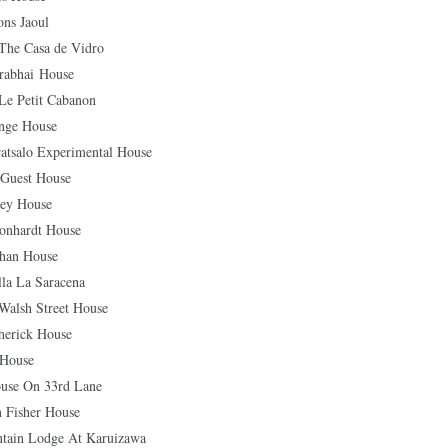
s Jaoul
Casa de Vidro
hai House
etit Cabanon
e House
lo Experimental House
uest House
y House
ardt House
n House
La Saracena
h Street House
ick House
House
 On 33rd Lane
isher House
n Lodge At Karuizawa