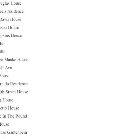
as House
s residence
vis House
ki House
ins House
ut
lla
-Manke House
ll Ava
ouse
do Residence
Street House
House
to House
In The Round
ouse
 Gantenbein