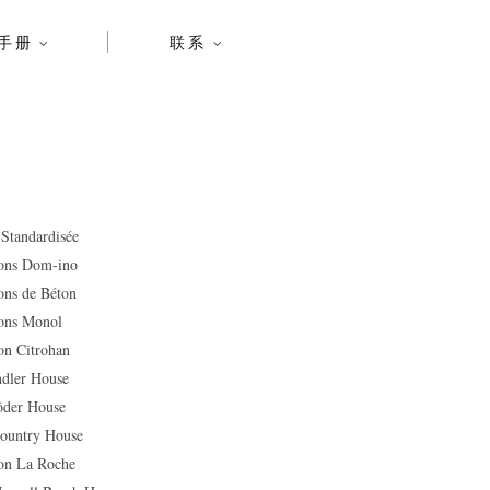
手册
联系
andardisée
s Dom-ino
 de Béton
s Monol
Citrohan
er House
er House
untry House
 La Roche