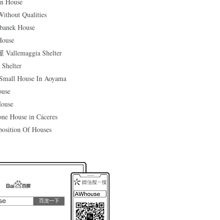
 House
hout Qualities
nek House
ouse
lemaggia Shelter
helter
l House In Aoyama
use
ouse
House in Cáceres
tion Of Houses