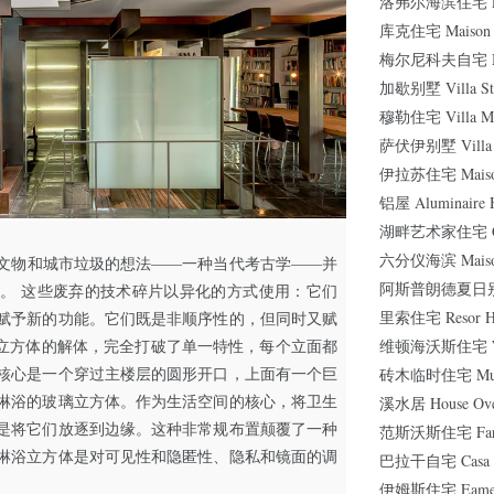
洛弗尔海滨住宅 Love
库克住宅 Maison 
梅尔尼科夫自宅 Mel
加歇别墅 Villa Ste
穆勒住宅 Villa Mü
萨伏伊别墅 Villa 
伊拉苏住宅 Maison 
铝屋 Aluminaire 
湖畔艺术家住宅 Casa S
六分仪海滨 Maison 
文物和城市垃圾的想法——一种当代考古学——并
阿斯普朗德夏日别墅 
。 这些废弃的技术碎片以
异化
的方式使用：它们
里索住宅 Resor H
赋予新的功能。它们既是非顺序性的，但同时又赋
维顿海沃斯住宅 West
了立方体的解体，完全打破了单一特性，每个立面都
核心是一个穿过主楼层的圆形开口，上面有一个巨
砖木临时住宅 Muron
淋浴的玻璃立方体。作为生活空间的核心，将卫生
溪水居 House Over
是将它们放逐到边缘。这种非常规布置颠覆了一种
范斯沃斯住宅 Farns
淋浴立方体是对可见性和隐匿性、隐私和镜面的调
巴拉干自宅 Casa Lu
伊姆斯住宅 Eames