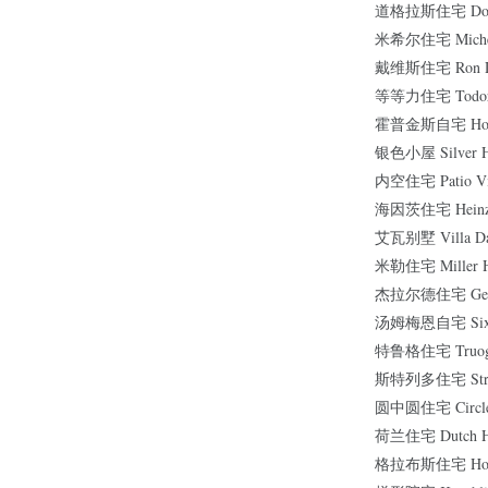
道格拉斯住宅 Dougl
米希尔住宅 Micheel
戴维斯住宅 Ron Da
等等力住宅 Todoro
霍普金斯自宅 Hopk
银色小屋 Silver H
内空住宅 Patio Vi
海因茨住宅 Heinze
艾瓦别墅 Villa Da
米勒住宅 Miller H
杰拉尔德住宅 Geral
汤姆梅恩自宅 Sixth 
特鲁格住宅 Truog 
斯特列多住宅 Stret
圆中圆住宅 Circle 
荷兰住宅 Dutch H
格拉布斯住宅 House