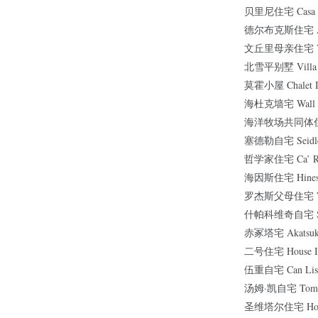
贝里尼住宅 Casa Be
德尔布克斯住宅 Anto
文丘里母亲住宅 Vann
北雪平别墅 Villa N
莫霍小屋 Chalet I
海杜克墙宅 Wall 
海洋牧场共同体住宅 S
塞德勒自宅 Seidle
哲学家住宅 Ca’ Ro
海因斯住宅 Hines 
罗杰斯父母住宅 Wim
什帕科维奇自宅 Szpa
赤冢塔宅 Akatsuka
二号住宅 House I
伍重自宅 Can Lis
汤姆·凯自宅 Tom K
圣维塔尔住宅 House 