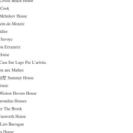
ll Beach House
Cook
nikov House
in-de-Monzie
ller
Savoye
Errazuriz
House
ur Lago Per L’artista
aux Mathes
Summer House
ouse
on Havens House
dins Houses
 The Brook
worth House
is Barragan
 House