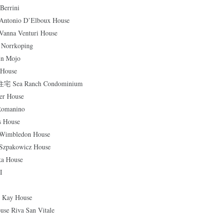
rrini
nio D’Elboux House
a Venturi House
orrkoping
n Mojo
House
ea Ranch Condominium
r House
manino
House
bledon House
kowicz House
 House
I
ay House
Riva San Vitale