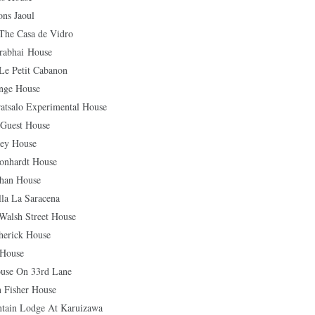
s Jaoul
Casa de Vidro
hai House
etit Cabanon
e House
lo Experimental House
uest House
y House
ardt House
n House
La Saracena
h Street House
ick House
House
 On 33rd Lane
isher House
n Lodge At Karuizawa