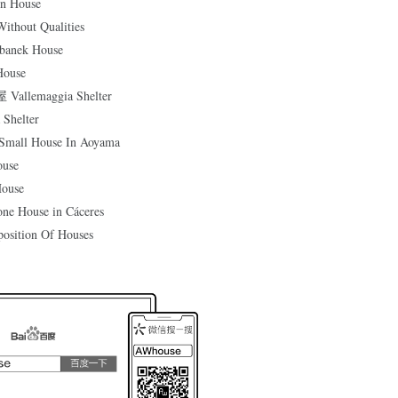
 House
hout Qualities
nek House
ouse
lemaggia Shelter
helter
l House In Aoyama
use
ouse
House in Cáceres
tion Of Houses