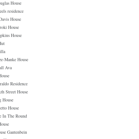
as House
s residence
vis House
ki House
ins House
ut
lla
-Manke House
ll Ava
ouse
do Residence
Street House
House
to House
In The Round
ouse
 Gantenbein