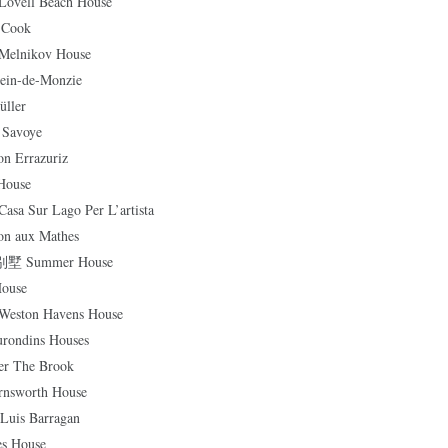
ll Beach House
Cook
nikov House
in-de-Monzie
ller
Savoye
Errazuriz
House
ur Lago Per L’artista
aux Mathes
Summer House
ouse
on Havens House
dins Houses
 The Brook
worth House
is Barragan
 House