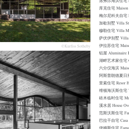
洛弗尔海滨住宅 Love
库克住宅 Maison 
梅尔尼科夫自宅 Mel
加歇别墅 Villa Ste
穆勒住宅 Villa Mü
萨伏伊别墅 Villa 
伊拉苏住宅 Maison 
©Kurfiss Sotheby
铝屋 Aluminaire 
湖畔艺术家住宅 Casa S
六分仪海滨 Maison 
阿斯普朗德夏日别墅 
里索住宅 Resor H
维顿海沃斯住宅 West
砖木临时住宅 Muron
溪水居 House Over
范斯沃斯住宅 Farns
巴拉干自宅 Casa Lu
伊姆斯住宅 Eames