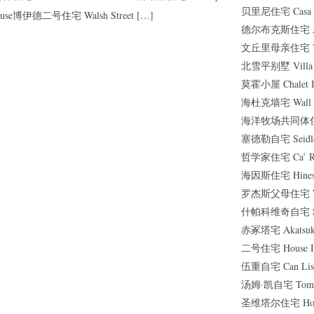
贝里尼住宅 Casa Be
ouse博伊德二号住宅 Walsh Street […]
德尔布克斯住宅 Anto
文丘里母亲住宅 Vann
北雪平别墅 Villa N
莫霍小屋 Chalet I
海杜克墙宅 Wall 
海洋牧场共同体住宅 S
塞德勒自宅 Seidle
哲学家住宅 Ca’ Ro
海因斯住宅 Hines 
罗杰斯父母住宅 Wim
什帕科维奇自宅 Szpa
赤冢塔宅 Akatsuka
二号住宅 House I
伍重自宅 Can Lis
汤姆·凯自宅 Tom K
圣维塔尔住宅 House 