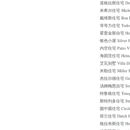
道格拉斯住宅 Dougl
米希尔住宅 Micheel
戴维斯住宅 Ron Da
等等力住宅 Todoro
霍普金斯自宅 Hopk
银色小屋 Silver H
内空住宅 Patio Vi
海因茨住宅 Heinze
艾瓦别墅 Villa Da
米勒住宅 Miller H
杰拉尔德住宅 Geral
汤姆梅恩自宅 Sixth 
特鲁格住宅 Truog 
斯特列多住宅 Stret
圆中圆住宅 Circle 
荷兰住宅 Dutch H
格拉布斯住宅 House