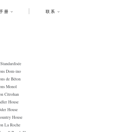
手册
联系
andardisée
s Dom-ino
 de Béton
s Monol
Citrohan
er House
er House
untry House
 La Roche