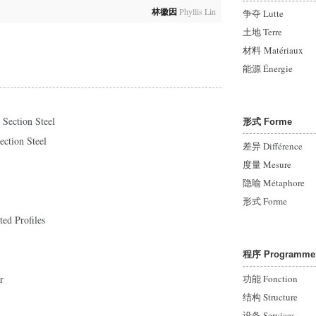
林徽因
Phyllis Lin
争夺 Lutte
土地 Terre
材料 Matériaux
能源
Énergie
ction Steel
形式 Forme
ion Steel
差异
Différence
度量 Mesure
隐喻 Métaphore
形式
Forme
d Profiles
程序 Programme
r
功能 Fonction
结构 Structure
设备 Services