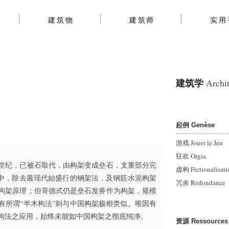
建筑物
建筑师
实用
建筑学
Archit
起例 Genèse
游戏 Jouer le Jeu
狂欢 Orgia
世纪，已被石取代，由构架变成垒石，支重部分完
虚构 Fictionalisati
筑中，除去最现代始盛行的钢架法，及钢筋水泥构架
冗余 Redondance
构架原理；但哥德式仍是垒石发券作为构架，规模
有所谓“半木构法”则与中国构架极相类似。唯因有
构法之应用，始终未能如中国构架之彻底纯净。
资源 Ressources