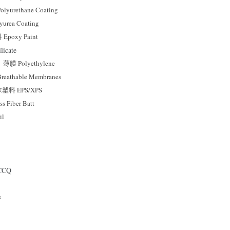
urethane Coating
rea Coating
oxy Paint
icate
膜 Polyethylene
athable Membranes
料 EPS/XPS
Fiber Batt
il
CQ
s