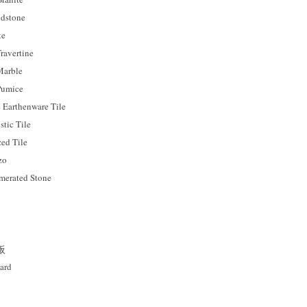
dstone
te
avertine
arble
umice
rthenware Tile
ic Tile
 Tile
zo
rated Stone
板
ard