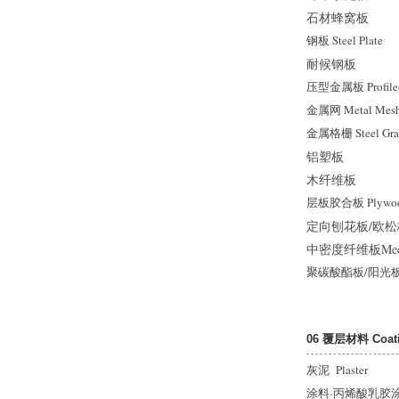
石材蜂窝板
钢板 Steel Plate
耐候钢板
压型金属板 Profiled 
金属网 Metal Mesh
金属格栅 Steel Gra
铝塑板
木纤维板
层板胶合板 Plywo
定向刨花板/欧松板 Ori
中密度纤维板Medium-
聚碳酸酯板/阳光板 Pol
06 覆层材料 Coatin
灰泥 Plaster
涂料
·
丙烯酸乳胶涂料 Ac