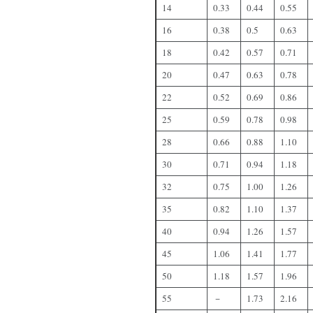
14
0.33
0.44
0.55
16
0.38
0.5
0.63
18
0.42
0.57
0.71
20
0.47
0.63
0.78
22
0.52
0.69
0.86
25
0.59
0.78
0.98
28
0.66
0.88
1.10
30
0.71
0.94
1.18
32
0.75
1.00
1.26
35
0.82
1.10
1.37
40
0.94
1.26
1.57
45
1.06
1.41
1.77
50
1.18
1.57
1.96
55
－
1.73
2.16