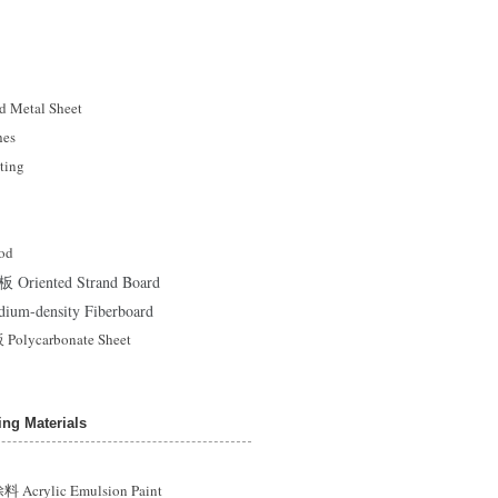
Metal Sheet
es
ting
od
ented Strand Board
density Fiberboard
ycarbonate Sheet
g Materials
rylic Emulsion Paint