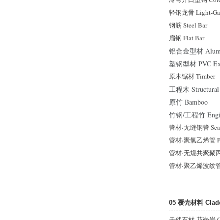
轻钢龙骨 Light-Gau
钢筋 Steel Bar
扁钢 Flat Bar
铝合金型材 Aluminiu
塑钢型材 PVC Extru
原木锯材 Timber
工程木 Structural
原竹 Bamboo
竹钢/工程竹 Engin
管材
·
无缝钢管 Seamle
管材
·
聚氯乙烯管 PV
管材
·
无规共聚聚丙烯管
管材
·
聚乙烯波纹管 PE
05 覆壳材料 Claddi
天然石材
·
花岗岩 Gr