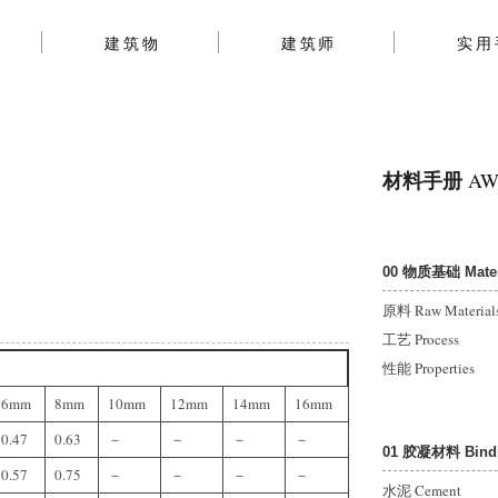
建筑物
建筑师
实用
材料手册
AWh
00 物质基础 Materi
原料 Raw Material
工艺 Process
性能 Properties
6mm
8mm
10mm
12mm
14mm
16mm
0.47
0.63
－
－
－
－
01 胶凝材料 Bindin
0.57
0.75
－
－
－
－
水泥 Cement