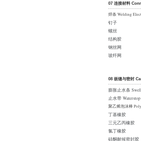
07 连接材料 Connec
焊条 Welding Elect
钉子
螺丝
结构胶
钢丝网
玻纤网
08 嵌缝与密封 Caul
膨胀止水条 Swells
止水带 Waterstop
聚乙烯泡沫棒 Polyet
丁基橡胶
三元乙丙橡胶
氯丁橡胶
硅酮耐候密封胶