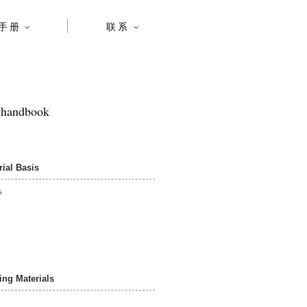
手册
联系
andbook
al Basis
s
g Materials