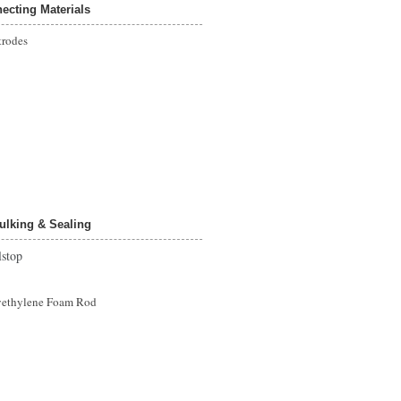
ting Materials
rodes
king & Sealing
top
hylene Foam Rod