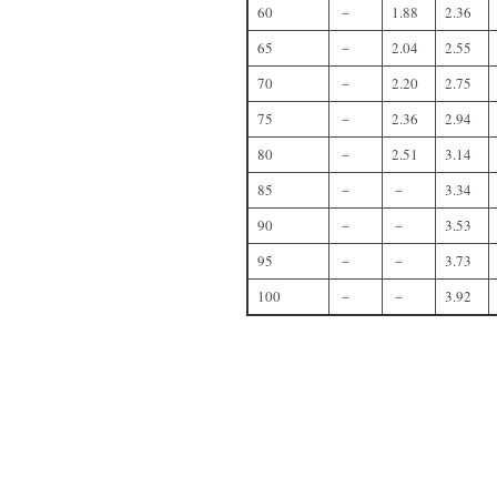
60
－
1.88
2.36
65
－
2.04
2.55
70
－
2.20
2.75
75
－
2.36
2.94
80
－
2.51
3.14
85
－
－
3.34
90
－
－
3.53
95
－
－
3.73
100
－
－
3.92