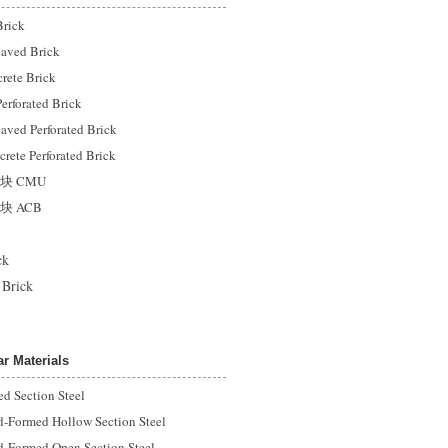
rick
ved Brick
e Brick
forated Brick
d Perforated Brick
 Perforated Brick
 CMU
 ACB
ck
rick
 Materials
 Section Steel
med Hollow Section Steel
rmed Open Section Steel