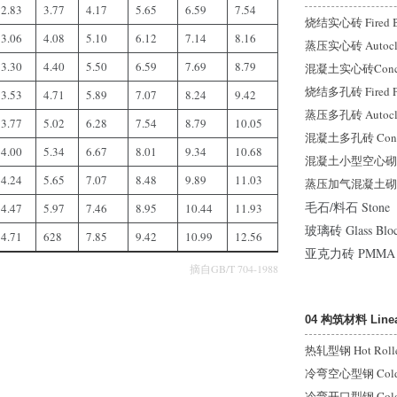
2.83
3.77
4.17
5.65
6.59
7.54
烧结实心砖 Fired B
3.06
4.08
5.10
6.12
7.14
8.16
蒸压实心砖 Autocla
3.30
4.40
5.50
6.59
7.69
8.79
混凝土实心砖Concret
烧结多孔砖 Fired Per
3.53
4.71
5.89
7.07
8.24
9.42
蒸压多孔砖 Autoclave
3.77
5.02
6.28
7.54
8.79
10.05
混凝土多孔砖 Concrete
4.00
5.34
6.67
8.01
9.34
10.68
混凝土小型空心砌块
4.24
5.65
7.07
8.48
9.89
11.03
蒸压加气混凝土砌块
毛石/料石 Stone
4.47
5.97
7.46
8.95
10.44
11.93
玻璃砖 Glass Blo
4.71
628
7.85
9.42
10.99
12.56
亚克力砖 PMMA B
摘自GB/T 704-1988
04 构筑材料 Linear
热轧型钢 Hot Rolled
冷弯空心型钢 Cold-For
冷弯开口型钢 Cold-Fo