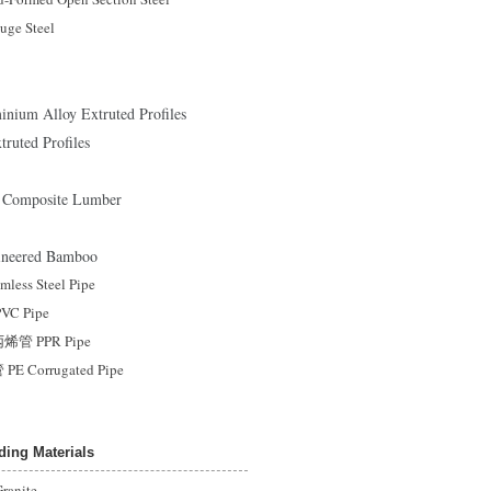
ge Steel
m Alloy Extruted Profiles
ted Profiles
 Composite Lumber
eered Bamboo
ss Steel Pipe
C Pipe
 PPR Pipe
 Corrugated Pipe
ng Materials
anite