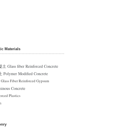
c Materials
ss fiber Reinforced Concrete
ymer Modified Concrete
 Fiber Reinforced Gypsum
ous Concrete
ced Plastics
h
nry