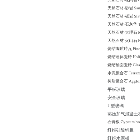
天然石材
·
砂岩 San
天然石材
·
板岩 Sla
天然石材
·
石灰华 Tr
天然石材
·
大理石 M
天然石材
·
火山石 P
烧结陶质砖瓦 Fine Ea
烧结通体瓷砖 Holist
烧结釉面瓷砖 Glazed
水泥聚合石 Terraz
树脂聚合石 Agglome
平板玻璃
安全玻璃
U型玻璃
蒸压加气混凝土
石膏板 Gypsum bo
纤维硅酸钙板
纤维水泥板