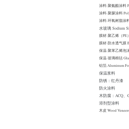
涂料
·
聚氨酯涂料 Poly
涂料
·
聚脲涂料 Polyu
涂料
·
环氧树脂涂料 Ep
水玻璃 Sodium Sil
膜材
·
聚乙烯（PE）薄
膜材
·
防水透气膜 Bre
保温
·
聚苯乙烯泡沫塑
保温
·
玻璃棉毡 Glass 
铝箔 Aluminum Fo
保温浆料
防锈：红丹漆
防火涂料
木防腐：ACQ、C
溶剂型涂料
木皮 Wood Veneer