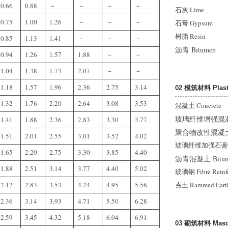
0.66
0.88
－
－
－
－
石灰 Lime
0.75
1.00
1.26
－
－
－
石膏 Gypsum
树脂 Resin
0.85
1.13
1.41
－
－
－
沥青 Bitumen
0.94
1.26
1.57
1.88
－
－
1.04
1.38
1.73
2.07
－
－
1.18
1.57
1.96
2.36
2.75
3.14
02 模筑材料 Plasti
1.32
1.76
2.20
2.64
3.08
3.53
混凝土 Concrete
玻璃纤维增强混凝土 Gla
1.41
1.88
2.36
2.83
3.30
3.77
聚合物改性混凝土 Pol
1.51
2.01
2.55
3.01
3.52
4.02
玻璃纤维加强石膏 Glass
1.65
2.20
2.75
3.30
3.85
4.40
沥青混凝土 Bitumin
1.88
2.51
3.14
3.77
4.40
5.02
玻璃钢 Fibre Reinfor
2.12
2.83
3.53
4.24
4.95
5.56
夯土 Rammed Eart
2.36
3.14
3.93
4.71
5.50
6.28
2.59
3.45
4.32
5.18
6.04
6.91
03 砌筑材料 Maso