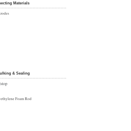
ting Materials
rodes
king & Sealing
top
hylene Foam Rod