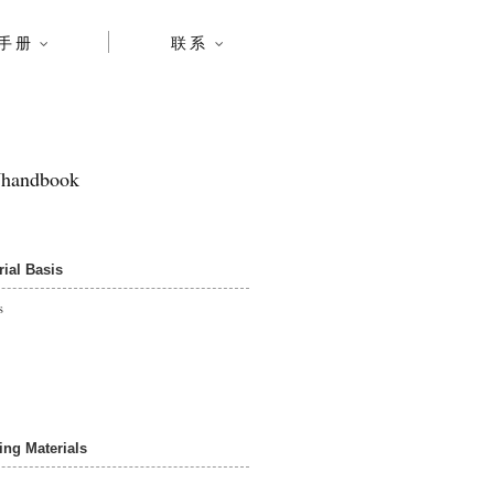
手册
联系
andbook
al Basis
s
g Materials