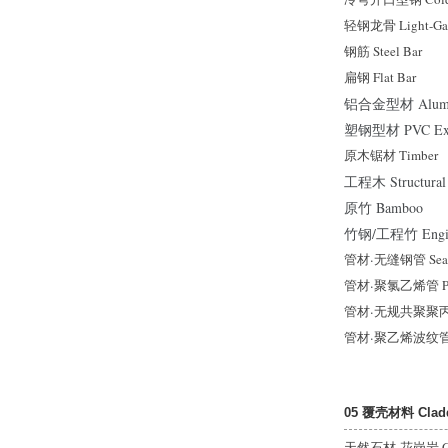
轻钢龙骨 Light-Gau
钢筋 Steel Bar
扁钢 Flat Bar
铝合金型材 Aluminiu
塑钢型材 PVC Extru
原木锯材 Timber
工程木 Structural
原竹 Bamboo
竹钢/工程竹 Engin
管材
·
无缝钢管 Seamle
管材
·
聚氯乙烯管 PV
管材
·
无规共聚聚丙烯管
管材
·
聚乙烯波纹管 PE
05 覆壳材料 Claddi
天然石材
·
花岗岩 Gr