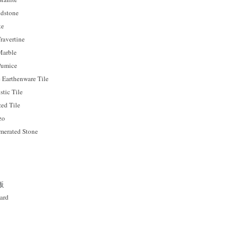
dstone
te
avertine
arble
umice
rthenware Tile
ic Tile
 Tile
zo
rated Stone
板
ard