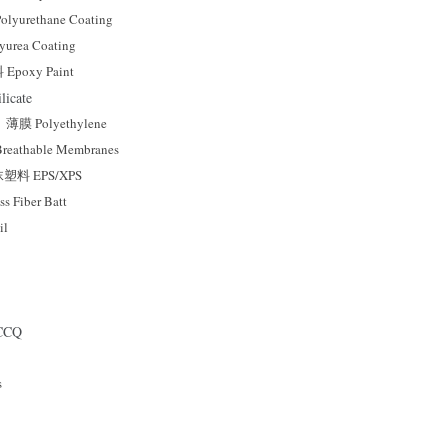
urethane Coating
rea Coating
oxy Paint
icate
膜 Polyethylene
athable Membranes
料 EPS/XPS
Fiber Batt
il
CQ
s