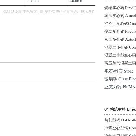
2.7mm
26.6mm
烧结实心砖 Fired B
GA305-2001电气安装用阻燃PVC塑料平导管通用技术条件
蒸压实心砖 Autocla
混凝土实心砖Concret
烧结多孔砖 Fired Per
蒸压多孔砖 Autoclave
混凝土多孔砖 Concrete
混凝土小型空心砌块
蒸压加气混凝土砌块
毛石/料石 Stone
玻璃砖 Glass Blo
亚克力砖 PMMA B
04 构筑材料 Linear
热轧型钢 Hot Rolled
冷弯空心型钢 Cold-For
冷弯开口型钢 Cold-Fo