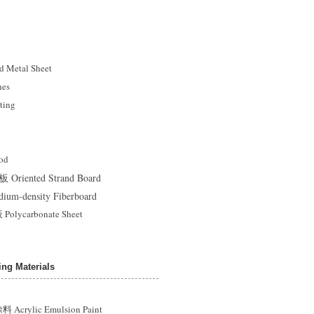
Metal Sheet
es
ting
od
ented Strand Board
density Fiberboard
ycarbonate Sheet
g Materials
rylic Emulsion Paint