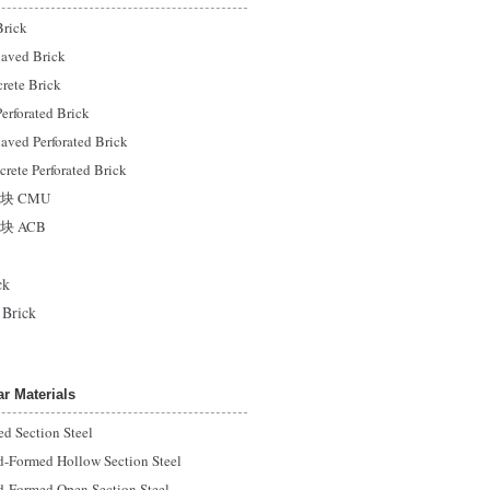
rick
ved Brick
e Brick
forated Brick
d Perforated Brick
 Perforated Brick
 CMU
 ACB
ck
rick
 Materials
 Section Steel
med Hollow Section Steel
rmed Open Section Steel