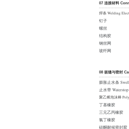
07 连接材料 Connec
焊条 Welding Elect
钉子
螺丝
结构胶
钢丝网
玻纤网
08 嵌缝与密封 Caul
膨胀止水条 Swells
止水带 Waterstop
聚乙烯泡沫棒 Polyet
丁基橡胶
三元乙丙橡胶
氯丁橡胶
硅酮耐候密封胶