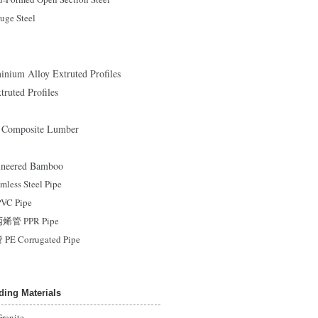
ge Steel
m Alloy Extruted Profiles
ted Profiles
 Composite Lumber
eered Bamboo
ss Steel Pipe
C Pipe
 PPR Pipe
 Corrugated Pipe
ng Materials
anite