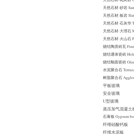
天然石材
·
砂岩 San
天然石材
·
板岩 Sla
天然石材
·
石灰华 Tr
天然石材
·
大理石 M
天然石材
·
火山石 P
烧结陶质砖瓦 Fine Ea
烧结通体瓷砖 Holist
烧结釉面瓷砖 Glazed
水泥聚合石 Terraz
树脂聚合石 Agglome
平板玻璃
安全玻璃
U型玻璃
蒸压加气混凝土
石膏板 Gypsum bo
纤维硅酸钙板
纤维水泥板