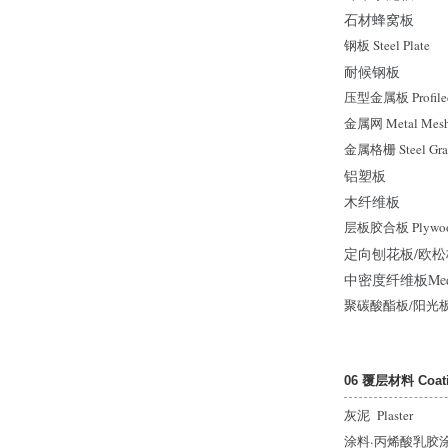
石材蜂窝板
钢板 Steel Plate
耐候钢板
压型金属板 Profiled 
金属网 Metal Mesh
金属格栅 Steel Gra
铝塑板
木纤维板
层板胶合板 Plywo
定向刨花板/欧松板 Ori
中密度纤维板Medium-
聚碳酸酯板/阳光板 Pol
06 覆层材料 Coatin
灰泥 Plaster
涂料
·
丙烯酸乳胶涂料 Ac