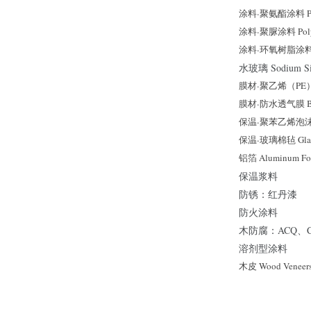
涂料
·
聚氨酯涂料 Poly
涂料
·
聚脲涂料 Polyu
涂料
·
环氧树脂涂料 Ep
水玻璃 Sodium Sil
膜材
·
聚乙烯（PE）薄
膜材
·
防水透气膜 Bre
保温
·
聚苯乙烯泡沫塑
保温
·
玻璃棉毡 Glass 
铝箔 Aluminum Fo
保温浆料
防锈：红丹漆
防火涂料
木防腐：ACQ、C
溶剂型涂料
木皮 Wood Veneer