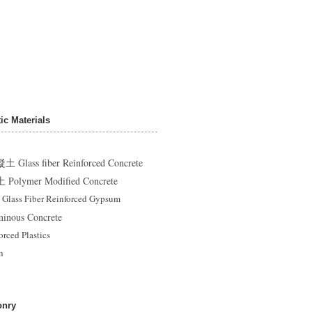
c Materials
ss fiber Reinforced Concrete
ymer Modified Concrete
 Fiber Reinforced Gypsum
ous Concrete
ced Plastics
h
nry