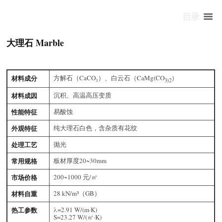
目录
大理石 Marble
材料成分
方解石（CaCO₃）、白云石（CaMg(CO
）
3)2
材料成因
沉积、高温高压变质
性能特征
易酸蚀
外观特征
纯大理石白色，含杂质有花纹
处理工艺
抛光
常用规格
板材厚度20~30mm
市场价格
200~1000 元/㎡
材料自重
28 kN/m³（GB）
热工参数
λ=2.91 W/(m·K)
S=23.27 W/(㎡·K)