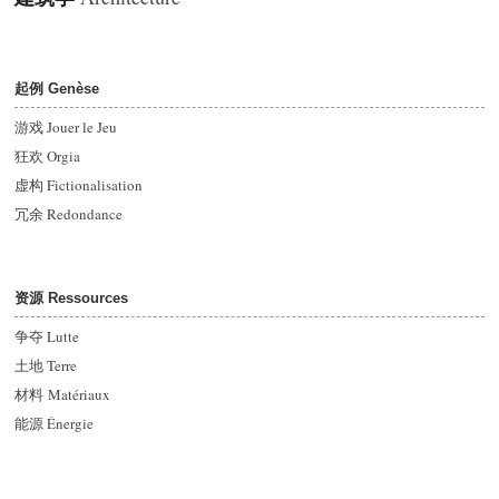
起例 Genèse
游戏 Jouer le Jeu
狂欢 Orgia
虚构 Fictionalisation
冗余 Redondance
资源 Ressources
争夺 Lutte
土地 Terre
材料 Matériaux
能源
Énergie