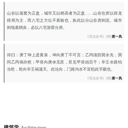
山谷以落窝为正盘，城市又以稍高者为正盘……山谷住房以得龙
得局为主，而八宅之方位不甚验也，执此以分山谷房则泥。城市
则地基阔矣，必以八宅游星分房。
《宅法全书》[明]
黄一凤
诗曰：庚丁坤上是黄泉，坤向庚丁不可言；乙丙须防巽水先，巽
同乙丙祸亦然；甲癸向庚休见艮，艮见甲癸凶百千；辛壬水路怕
当乾，乾向辛壬祸漫天。此论向，门路沟水不宜犯此字眼也。
《宅法全书》[明]
黄一凤
建筑学
Architecture