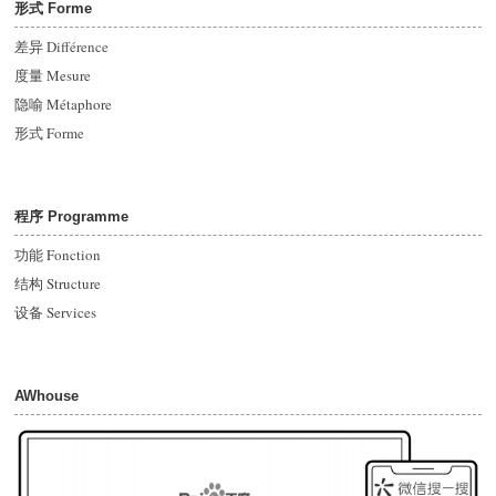
形式 Forme
差异
Différence
度量 Mesure
隐喻 Métaphore
形式
Forme
程序 Programme
功能 Fonction
结构 Structure
设备 Services
AWhouse