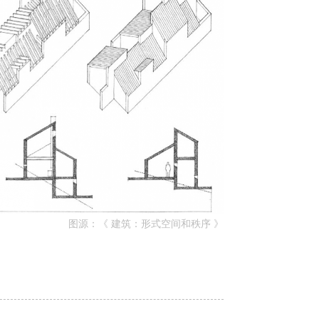
图源：《
建筑：形式空间和秩序
》