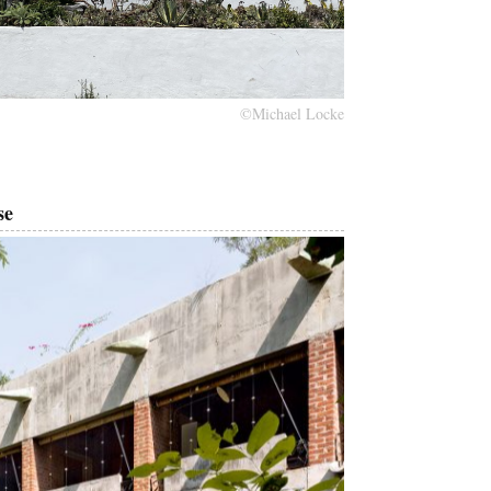
©Michael Locke
se