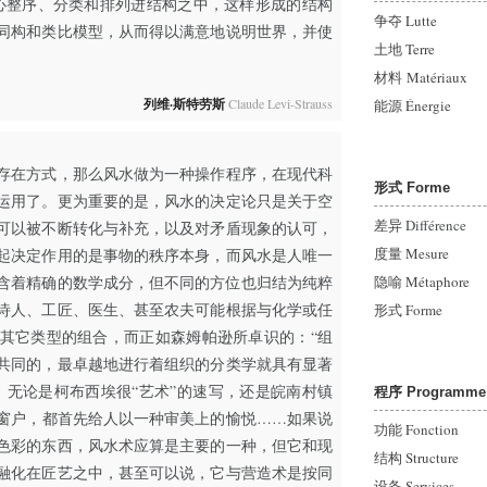
心整序、分类和排列进结构之中，这样形成的结构
争夺 Lutte
同构和类比模型，从而得以满意地说明世界，并使
土地 Terre
材料 Matériaux
列维·斯特劳斯
Claude Levi-Strauss
能源
Énergie
存在方式，那么风水做为一种操作程序，在现代科
形式 Forme
运用了。更为重要的是，风水的决定论只是关于空
差异
Différence
可以被不断转化与补充，以及对矛盾现象的认可，
度量 Mesure
起决定作用的是事物的秩序本身，而风水是人唯一
含着精确的数学成分，但不同的方位也归结为纯粹
隐喻 Métaphore
诗人、工匠、医生、甚至农夫可能根据与化学或任
形式
Forme
其它类型的组合，而正如森姆帕逊所卓识的：“组
共同的，最卓越地进行着组织的分类学就具有显著
，无论是柯布西埃很“艺术”的速写，还是皖南村镇
程序 Programme
窗户，都首先给人以一种审美上的愉悦……如果说
功能 Fonction
色彩的东西，风水术应算是主要的一种，但它和现
结构 Structure
融化在匠艺之中，甚至可以说，它与营造术是按同
设备 Services