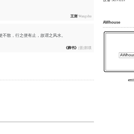
王澍
Wangshu
AWhouse
使不散，行之便有止，故谓之风水。
《葬书》
[晋]郭璞