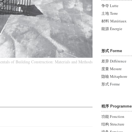
争夺 Lutte
土地 Terre
材料 Matériaux
能源
Énergie
形式 Forme
差异
Différence
ntals of Building Construction: Materials and Methods
度量 Mesure
隐喻 Métaphore
形式
Forme
程序 Programme
功能 Fonction
结构 Structure
设备 Services