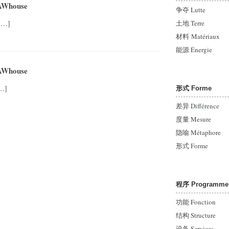
Whouse
争夺 Lutte
[…]
土地 Terre
材料 Matériaux
能源
Énergie
AWhouse
…]
形式 Forme
差异
Différence
度量 Mesure
隐喻 Métaphore
形式
Forme
程序 Programme
功能 Fonction
结构 Structure
设备 Services