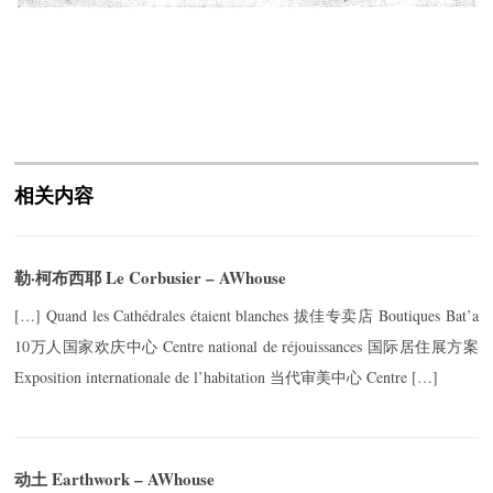
相关内容
勒·柯布西耶 Le Corbusier – AWhouse
[…] Quand les Cathédrales étaient blanches 拔佳专卖店 Boutiques Bat’a
10万人国家欢庆中心 Centre national de réjouissances 国际居住展方案
Exposition internationale de l’habitation 当代审美中心 Centre […]
动土 Earthwork – AWhouse