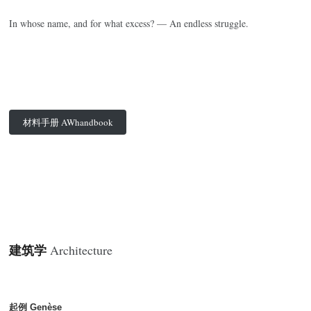
In whose name, and for what excess? — An endless struggle.
材料手册 AWhandbook
建筑学
Architecture
起例 Genèse