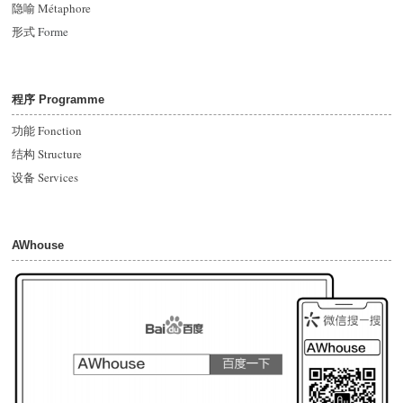
隐喻 Métaphore
形式
Forme
程序 Programme
功能 Fonction
结构 Structure
设备 Services
AWhouse