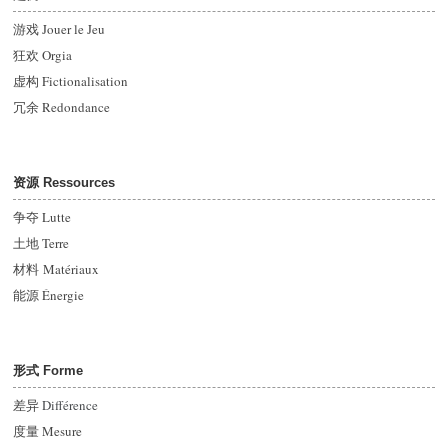
游戏 Jouer le Jeu
狂欢 Orgia
虚构 Fictionalisation
冗余 Redondance
资源 Ressources
争夺 Lutte
土地 Terre
材料 Matériaux
能源
Énergie
形式 Forme
差异
Différence
度量 Mesure