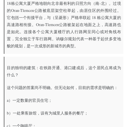
18栋公寓大厦严格地朝向北非最有利的日照方向（南-北）。过境
的Oran-Tlemcen公路被底层架空柱举起，由居住区的外围经过。
它包括一个衔接平台，与（呈菱形）严格串联起 18 栋公寓大厦的
高速路相衔接。Oran-Tlemcen公路被架起在地面之上，高速路也
是如此。连接各个公寓大厦楼厅的人行路网呈同心或对角线布
置，完全独立于车行路网。讷穆尔规划代表一种基于起伏多变地
貌的规划，是一次成形的新城市的典型。
目的独特的建筑：在铁路开通、港口建成后，这个居民点将成为
什么？
这个问题的答案尚不明确。但无论如何，目前的需求是明确的：
a）一定数量的官员住宅；
b）一处乘客旅馆，设有为城里人服务的餐厅；
c）一个咖啡厅；