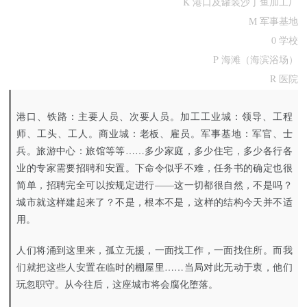
K 港口及罐装沙丁鱼加工厂
M 军事基地
0 学校
P 海滩（海滨浴场）
R 医院
港口、铁路：主要人员、次要人员。加工工业城：领导、工程
师、工头、工人。商业城：老板、雇员。军事基地：军官、士
兵。旅游中心：旅馆等等……多少家庭，多少住宅，多少各行各
业的专家需要招聘和安置。下命令似乎不难，任务书的确定也很
简单，招聘完全可以按规定进行——这一切都很自然，不是吗？
城市就这样建起来了？不是，根本不是，这样的结构今天并不适
用。
人们将涌到这里来，孤立无援，一面找工作，一面找住所。而我
们就把这些人安置在临时的棚屋里……当局对此无动于衷，他们
玩忽职守。从今往后，这座城市将会腐化堕落。