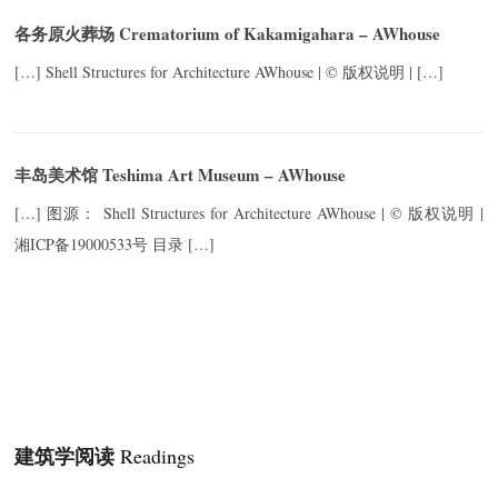
各务原火葬场 Crematorium of Kakamigahara – AWhouse
[…] Shell Structures for Architecture AWhouse | © 版权说明 | […]
丰岛美术馆 Teshima Art Museum – AWhouse
[…] 图源： Shell Structures for Architecture AWhouse | © 版权说明 |
湘ICP备19000533号 目录 […]
建筑学阅读
Readings