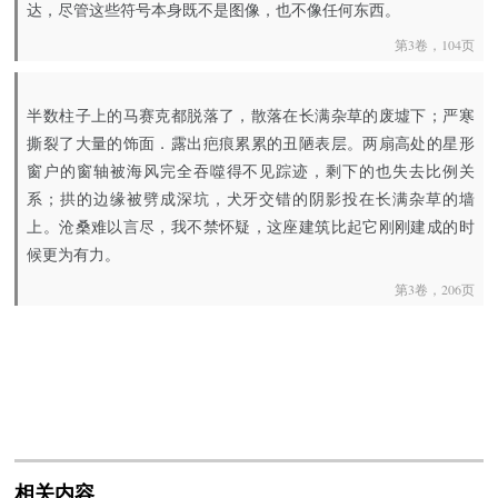
达，尽管这些符号本身既不是图像，也不像任何东西。
第3卷，104页
半数柱子上的马赛克都脱落了，散落在长满杂草的废墟下；严寒
撕裂了大量的饰面．露出疤痕累累的丑陋表层。两扇高处的星形
窗户的窗轴被海风完全吞噬得不见踪迹，剩下的也失去比例关
系；拱的边缘被劈成深坑，犬牙交错的阴影投在长满杂草的墙
上。沧桑难以言尽，我不禁怀疑，这座建筑比起它刚刚建成的时
候更为有力。
第3卷，206页
相关内容