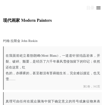
目录
现代画家 Modern Painters
约翰·拉斯金 John Ruskin
在我面前屹立着勃朗峰(Mont Blanc)，一道道针状结晶岩体，开
裂、破碎、颤栗，是经历了六千年暴风雪侵蚀留下的印记；依然
还在这里，红
色的，赤裸裸的，甚至都没有苔藓能生长，完全难以接近，也无
雪……
第2卷，382页
真理可由任何在观众脑海中留下确定意义的符号或象征物来表