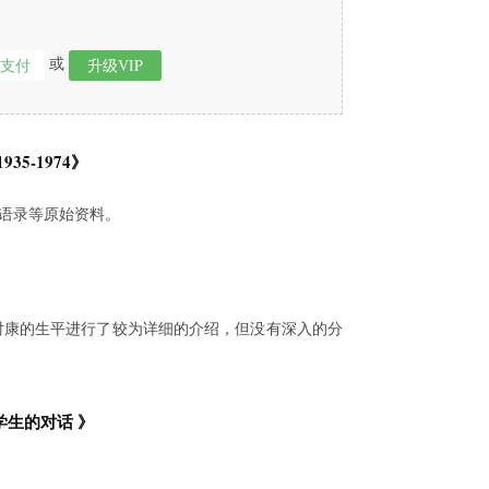
或
即支付
升级VIP
1935-1974
》
语录等原始资料。
对康的生平进行了较为详细的介绍，但没有深入的分
学生的对话 》