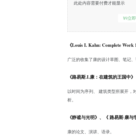
此处内容需要付费才能显示
¥9立
《
Louis I. Kahn: Complete Work 
广泛的收集了康的设计草图、笔记、
《
路易斯.I.康：在建筑的王国中
》
以时间为序列、 建筑类型所展开，
析。
《静谧与光明
》、《 路易斯·康与
康的论文、演讲、语录。