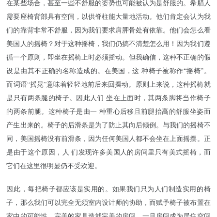
在某些场合，甚至一些不舒服的姿势也可能被认为是舒服的。希腊人
需要座椅背部具有空间，以供脊柱能大量地活动。他们肯定会认为我
们的靠背非常不舒服，因为我们要求肩胛骨处有依靠。他们会怎么看
美国人的摇椅？对于这种摇椅，我们仍搞不清楚怎么用！因为我们遵
循一个原则，即坐在摇椅上时必须摇动。但我确信，这种不正确的假
设是由其不正确的名称造成的。在美国，这 种椅子被称作“摇椅”。
而词语“摇晃”意味着轻轻地前后来回摆动。原则上来说，这种摇椅就
是只有两条腿的椅子。因此人们 坐在上面时，其两条脚将当作椅子
的两条前腿。这种椅子是由一 种重心后移且前腿抬高的舒服坐姿而
产生出来的。椅子的后滑条是为了防止其向后倾倒。与我们的摇椅不
同，美国摇椅没有前滑条，因为任何美国人都不会坐在上面摇摆。正
是由于这个原因，人 们发现许多美国人的房间里只有美式摇椅，而
它们在这里很明显仍不受欢迎。
因此，每把椅子都应该是实用的。如果我们只为人们制造实用的椅
子，那么我们可以完全无须室内设计师的协助，而赋予椅子被布置在
家中的可能性。完美的家具造就完美的房间。一旦房间成为居住空间