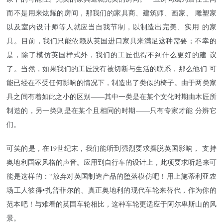
而不是用来炫耀的房间，那我们的家具商、建筑师、画家、 雕塑家
以及室内设计师等人就应当自我节制，以制造出完美、实用 的家
具。目前，我们只能依赖从英国进口家具来满足这种需要；不幸的
是，除了模仿英国样式外，我们的工匠也得不到什么更好的建 议
了。当然，如果我们的工匠没有被切断与生活的联系，那么他们 可
能已经在不受任何影响的情况下，制造出了类似的椅子。由于两类家
具之间有着如此之小的区别——其中一类是在某个文化时期由木匠所
制造的，另一类则是在某个且相同的时期——只有专家才能 分辨它
们。
可笑的是，在19世纪末，我们能听到强烈要求摆脱英国影响， 支持
奥地利国家风格的声音。应用到自行车的设计上，此项要求听起来可
能是这样的：“放弃对英国制造产品的堕落模仿吧！用上施蒂利亚农
场工人彼得•扎普菲尔的、真正奥地利的现代车轮来替代，作为你的
范本吧！与难看的英国车轮相比，这种车轮更适应于阿尔卑斯山的风
景。