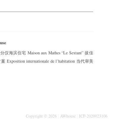
use
六分仪海滨住宅 Maison aux Mathes “Le Sextant” 拔佳
position internationale de l’habitation 当代审美
Copyright © 2026
|
AWhouse
|
ICP-2020023106