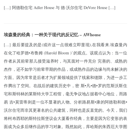
[…] 阿德勒住宅 Adler House 与 德·沃尔住宅 DeVore House […]
埃森曼的经典：一种关于现代的反记忆 – AWhouse
[…] 最后要提及的是(或许这一点很难立即显现),在我看来.埃森曼内
在化了哈罗德•布鲁姆 (Harold Bloom )’的观点。该观点认为：当一位
作者从其前辈那儿接受滋养时，与其面对一件充分 完善的、成熟的
杰作，还不如学习前辈早期的作品，或成熟作品的边缘与尚未解决的
方面。因为常常是后者才为扩展领域提供了线索和缝隙，为进一步工
作腾出了空间。在战后的建筑历史中，密 斯•凡•德•罗的范斯沃斯住
宅和斯特林的莱斯特大学工程馆，毫无争议地占据着中心地位，而路
易 吉•莫雷蒂则是一位不显著的人物。分析路易斯•康的阿德勒和德•
沃尔住宅而非其更著名的公共建筑，同样也是反直觉的。今天，我们
将柯布西耶的斯特拉斯堡议会大厦看作经典，主要是因为它变形的表
面成为众多后继作品的学习对象。既然如此，库哈斯的朱西厄大学图