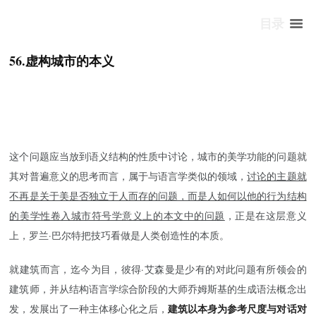
目录
56.虚构城市的本义
王澍 虚构城市 Fictionalizing City
这个问题应当放到语义结构的性质中讨论，城市的美学功能的问题就
其对普遍意义的思考而言，属于与语言学类似的领域，
讨论的主题就
不再是关于美是否独立于人而存的问题，而是人如何以他的行为结构
的美学性卷入城市符号学意义上的本文中的问题
，正是在这层意义
上，罗兰·巴尔特把技巧看做是人类创造性的本质。
就建筑而言，迄今为目，
彼得·艾森曼
是少有的对此问题有所领会的
建筑师，并从结构语言学综合阶段的大师乔姆斯基的生成语法概念出
建筑以本身为参考尺度与对话对
发，发展出了一种主体移心化之后，