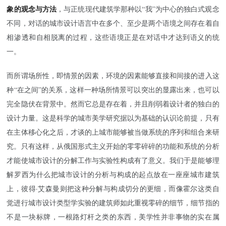
象的观念与方法
，与正统现代建筑学那种以“我”为中心的独白式观念
不同，对话的城市设计语言中在多个、至少是两个语境之间存在着自
相渗透和自相脱离的过程，这些语境正是在对话中才达到语义的统
一。
而所谓场所性，即情景的因素，环境的因素能够直接和间接的进入这
种“在之间”的关系，这样一种场所情景可以突出的显露出来，也可以
完全隐伏在背景中。然而它总是存在着，并且削弱着设计者的独白的
设计力量。这是科学的城市美学研究据以为基础的认识论前提，只有
在主体移心化之后，才谈的上城市能够被当做系统的序列和组合来研
究。只有这样，从俄国形式主义开始的零零碎碎的功能和系统的分析
才能使城市设计的分解工作与实验性构成有了意义。我们于是能够理
解罗西为什么把城市设计的分析与构成的起点放在一座座城市建筑
上，彼得·艾森曼则把这种分解与构成切分的更细，而像
霍尔
这类自
觉进行城市设计类型学实验的建筑师如此重视零碎的细节，细节指的
不是一块标牌，一根路灯杆之类的东西，美学性并非事物的实在属