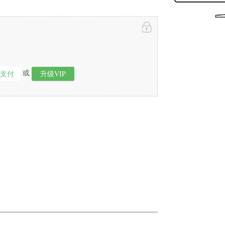
或
即支付
升级VIP