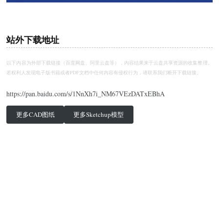
站外下载地址
以下内容为外部下载链接（百度网盘、阿里云盘等），内容结果来于云盘共享资源的收集整理。
若权利人发现电子版书籍或者PDF文档中任何内容有侵权行为，请
联系我们
断开下载链接。
https://pan.baidu.com/s/1NnXh7i_NM67VEzDATxEBhA
更多CAD图纸
更多Sketchup模型