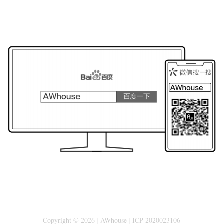
Copyright © 2026
|
AWhouse
|
ICP-2020023106