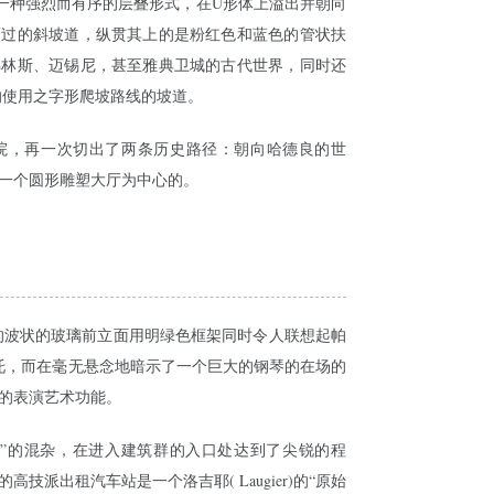
一种强烈而有序的层叠形式，在U形体上溢出并朝向
而过的斜坡道，纵贯其上的是粉红色和蓝色的管状扶
梯林斯、迈锡尼，甚至雅典卫城的古代世界，同时还
的使用之字形爬坡路线的坡道。
院，再一次切出了两条历史路径：朝向哈德良的世
一个圆形雕塑大厅为中心的。
的波状的玻璃前立面用明绿色框架同时令人联想起帕
和阿尔托，而在毫无悬念地暗示了一个巨大的钢琴的在场的
的表演艺术功能。
新”的混杂，在进入建筑群的入口处达到了尖锐的程
技派出租汽车站是一个洛吉耶( Laugier)的“原始