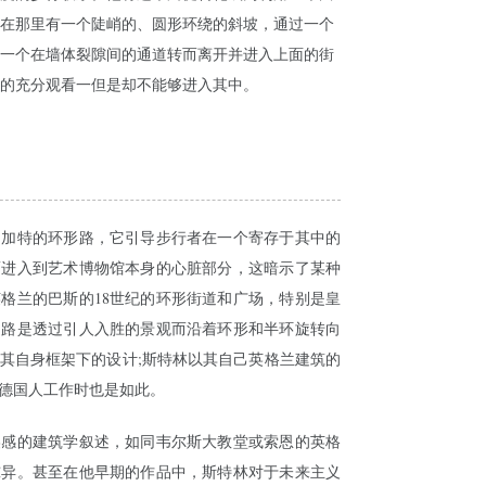
在那里有一个陡峭的、圆形环绕的斜坡，通过一个
一个在墙体裂隙间的通道转而离开并进入上面的街
的充分观看一但是却不能够进入其中。
图加特的环形路，它引导步行者在一个寄存于其中的
而进入到艺术博物馆本身的心脏部分，这暗示了某种
格兰的巴斯的18世纪的环形街道和广场，特别是皇
道路是透过引人入胜的景观而沿着环形和半环旋转向
其自身框架下的设计;斯特林以其自己英格兰建筑的
德国人工作时也是如此。
美感的建筑学叙述，如同韦尔斯大教堂或索恩的英格
惊异。甚至在他早期的作品中，斯特林对于未来主义