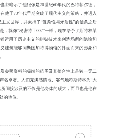
也都暗示了他很像是20世纪60年代的巴特菲尔德，
在他于70年代早期突破了现代主义的策略，并进入
代主义世界，并秉持了“复杂性与矛盾性”的信条之后
，就像“秘密特工007”一样，现在给予了斯特林某
义者运用了历史主义的拼贴技术来创造场所的隐喻和
主义建筑能够同斯图加特博物馆的扑面而来的形象和
。
涉及参照资料的极端的范围及其整合性上是独一无二
声名卓著。人们充满感情地、客气地称斯特林为“大
理的，其所间接涉及的不仅是他身体的硕大，而且也是他在
所处的地位。