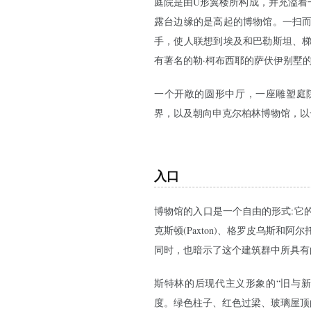
庭院是由U形翼楼所构成，并充溢着
露台边缘的是高起的博物馆。一扫
手，使人联想到埃及和巴勒斯坦、
有著名的勒·柯布西耶的萨伏伊别墅
一个开敞的圆形中厅，一座雕塑庭
界，以及朝向
申克尔柏林博物馆
，以
入口
博物馆的入口是一个自由的形式:它
克斯顿(Paxton)、格罗皮乌斯
同时，也暗示了这个建筑群中所具有
斯特林的后现代主义形象的“旧与
度。绿色柱子、红色过梁、玻璃屋顶的高