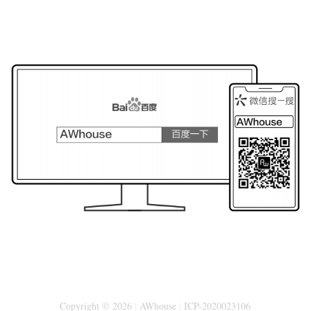
Copyright © 2026
|
AWhouse
|
ICP-2020023106