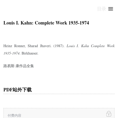
目录
Louis I. Kahn: Complete Work 1935-1974
Heinz Ronner, Sharad Jhaveri. (1987).
Louis I. Kahn Complete Work
1935-1974
. Birkhauser.
路易斯·康作品全集
PDF站外下载
付费内容