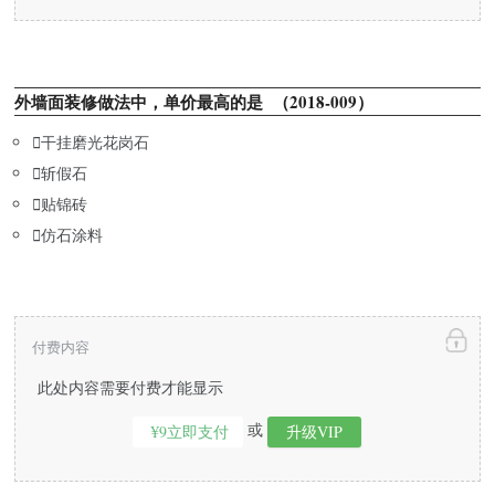
外墙面装修做法中，单价最高的是 （2018-009）

干挂磨光花岗石

斩假石

贴锦砖

仿石涂料
付费内容
此处内容需要付费才能显示
或
¥9立即支付
升级VIP