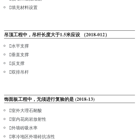

填充材料设置
吊顶工程中，吊杆长度大于1.5米应设 （2018-012）

水平支撑

垂直支撑

反支撑

双排吊杆
饰面板工程中，无须进行复验的是 (2018-13)

室外大理石耐酸

室内花岗岩放射性

外墙砖吸水率

寒冷地区外墙砖抗冻性