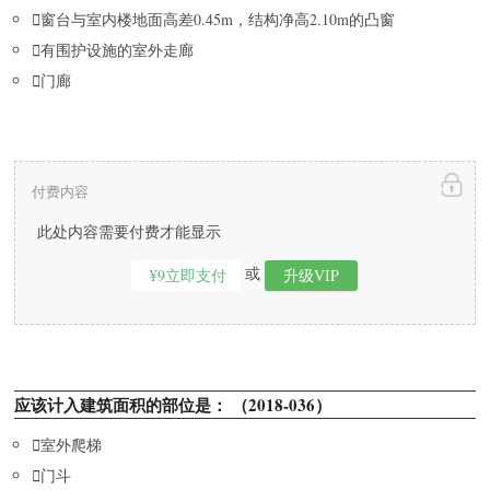

窗台与室内楼地面高差0.45m，结构净高2.10m的凸窗

有围护设施的室外走廊

门廊
付费内容
此处内容需要付费才能显示
或
¥9立即支付
升级VIP
应该计入建筑面积的部位是： （2018-036）

室外爬梯

门斗