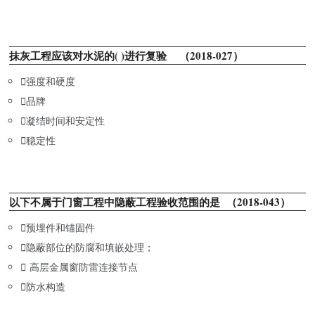
抹灰工程应该对水泥的( )进行复验 （2018-027）

强度和硬度

品牌

凝结时间和安定性

稳定性
以下不属于门窗工程中隐蔽工程验收范围的是 （2018-043）

预埋件和锚固件

隐蔽部位的防腐和填嵌处理；

高层金属窗防雷连接节点

防水构造