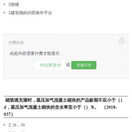

骑楼

建筑物的内部操作平台
付费内容
此处内容需要付费才能显示
或
¥9立即支付
升级VIP
砌筑填充墙时，蒸压加气混凝土砌块的产品龄期不应小于（）
d，蒸压加气混凝土砌块的含水率宜小于（）％。 （2018-
037）

28，30