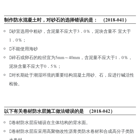
制作防水混凝土时，对砂石的选择错误的是： （2018-041）

砂宜选用中粗砂，含泥量不应大于3．0％，泥块含量不 宜大于
1．0％；

不能使用海砂

碎石或卵石的粒径宜为5mm～40mm，含泥量不应大于1．0％，
泥块含量不应大于0．5％；

对长期处于潮湿环境的重要结构混凝土用砂、石，应进行碱活性
检验。
以下有关卷材防水层施工做法错误的是 （2018-042）

卷材防水层应铺设在主体结构的背水面。

卷材防水层应采用高聚物改性沥青类防水卷材和合成高分子类防
水卷材