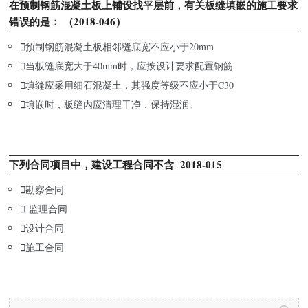
在预制钢筋混凝土板上铺设找平层前，有关板缝填嵌的施工要求
错误的是： （2018-046）

预制钢筋混凝土板相邻缝底宽不应小于20mm

当板缝底宽大于40mm时，应按设计要求配置钢筋

填缝应采用细石混凝土，其强度等级不应小于C30

填嵌时，板缝内应清理干净，保持湿润。
下列合同项目中，建设工程合同不含 2018-015

勘察合同

监理合同

设计合同

施工合同