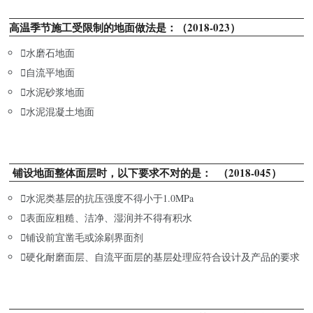
高温季节施工受限制的地面做法是：（2018-023）

水磨石地面

自流平地面

水泥砂浆地面

水泥混凝土地面
铺设地面整体面层时，以下要求不对的是： （2018-045）

水泥类基层的抗压强度不得小于1.0MPa

表面应粗糙、洁净、湿润并不得有积水

铺设前宜凿毛或涂刷界面剂

硬化耐磨面层、自流平面层的基层处理应符合设计及产品的要求