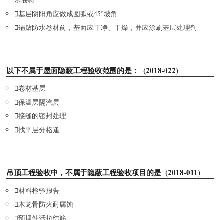

基层阴阳角应做成圆弧或45°坡角

铺贴防水卷材前，基面应干净、干燥，并应涂刷基层处理剂
以下不属于屋面隐蔽工程验收范围的是： (2018-022)

卷材基层

保温层隔汽层

接缝的密封处理

找平层分格逢
吊顶工程验收中，不属于隐蔽工程验收项目的是 (2018-011)

材料检验报告

木龙骨防火耐腐蚀

预埋件活拉结筋