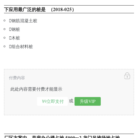
下应用最广泛的桩是 （2018-025）

钢筋混凝土桩

钢桩

木桩

组合材料桩
付费内容
此处内容需要付费才能显示
或
¥9立即支付
升级VIP
厂区方案中，产房办公楼占地 5000m2,龙门吊堆场地占地