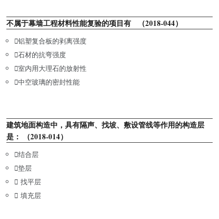
不属于幕墙工程材料性能复验的项目有 （2018-044）

铝塑复合板的剥离强度

石材的抗弯强度

室内用大理石的放射性

中空玻璃的密封性能
建筑地面构造中，具有隔声、找坡、敷设管线等作用的构造层
是： （2018-014）

结合层

垫层

找平层

填充层