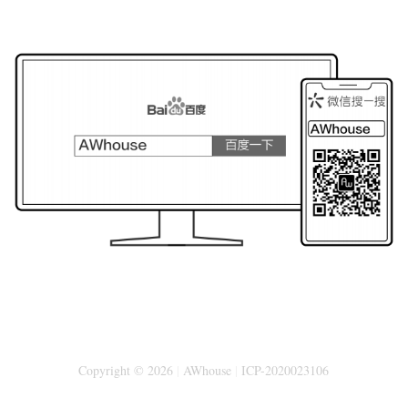
Copyright © 2026
|
AWhouse
|
ICP-2020023106