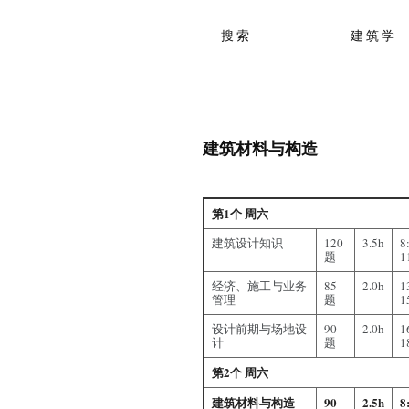
搜索
建筑学
建筑材料与构造
第1个 周六
建筑设计知识
120
3.5h
8
题
1
经济、施工与业务
85
2.0h
1
管理
题
1
设计前期与场地设
90
2.0h
1
计
题
1
第2个 周六
建筑材料与构造
90
2.5h
8