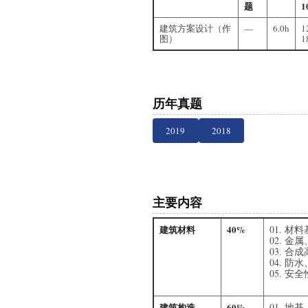
题
1
建筑方案设计（作
—
6.0h
1
图）
1
历年真题
2019
2018
主要内容
建筑材料
40%
材料
金属
合成
防水
安全
建筑构造
60%
地基