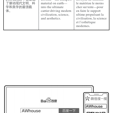
了驱动现代文明、科
material on earth—
le matériau le moins
学和美学的最强载
into the ultimate
cher sur terre—pour
体。
carrier driving modern
en faire le support
civilization, science,
ultime propulsant la
and aesthetics.
civilisation, la science
et l’esthétique
modernes.