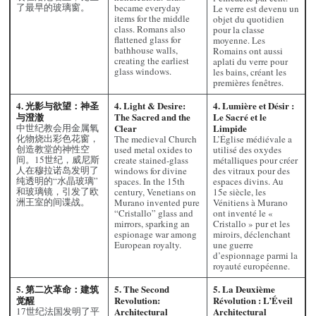
了最早的玻璃窗。
became everyday
Le verre est devenu un
items for the middle
objet du quotidien
class. Romans also
pour la classe
flattened glass for
moyenne. Les
bathhouse walls,
Romains ont aussi
creating the earliest
aplati du verre pour
glass windows.
les bains, créant les
premières fenêtres.
4. 光影与欲望：神圣
4. Light & Desire:
4. Lumière et Désir :
与澄澈
The Sacred and the
Le Sacré et le
中世纪教会用金属氧
Clear
Limpide
化物烧出彩色花窗，
The medieval Church
L’Église médiévale a
创造教堂的神性空
used metal oxides to
utilisé des oxydes
间。15世纪，威尼斯
create stained-glass
métalliques pour créer
人在穆拉诺岛发明了
windows for divine
des vitraux pour des
纯透明的“水晶玻璃”
spaces. In the 15th
espaces divins. Au
和玻璃镜，引发了欧
century, Venetians on
15e siècle, les
洲王室的间谍战。
Murano invented pure
Vénitiens à Murano
“Cristallo” glass and
ont inventé le «
mirrors, sparking an
Cristallo » pur et les
espionage war among
miroirs, déclenchant
European royalty.
une guerre
d’espionnage parmi la
royauté européenne.
5. 第二次革命：建筑
5. The Second
5. La Deuxième
觉醒
Revolution:
Révolution : L’Éveil
17世纪法国发明了平
Architectural
Architectural