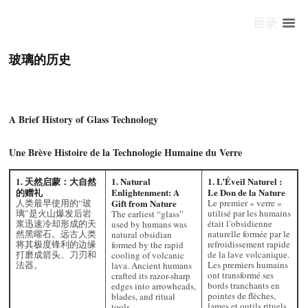
目录
玻璃的历史
A Brief History of
Glass Technology
Une Brève Histoire de la Technologie Humaine du Verre
1. 天然启蒙：大自然
1. Natural
1. L’Éveil Naturel :
的赠礼
Enlightenment: A
Le Don de la Nature
人类最早使用的“玻
Gift from Nature
Le premier « verre »
璃”是火山爆发后岩
utilisé par les humains
The earliest “glass”
浆迅速冷却形成的天
était l’obsidienne
used by humans was
然黑曜石。远古人类
naturelle formée par le
natural obsidian
将其极度锋利的边缘
refroidissement rapide
formed by the rapid
打磨成箭头、刀刃和
de la lave volcanique.
cooling of volcanic
法器。
Les premiers humains
lava. Ancient humans
ont transformé ses
crafted its razor-sharp
bords tranchants en
edges into arrowheads,
pointes de flèches,
blades, and ritual
lames et outils rituels.
tools.