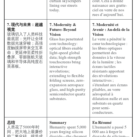
curtain skyscrapers
coût. Cela a donné
lining our streets
naissance aux gratte-
today.
ciel en verre de nos
rues d’aujourd’hui.
7. 现代与未来：超越
7. Modernity &
7. Modernité et
视觉
Future: Beyond
Avenir : Au-delà de la
玻璃切入了人类科技
Vision
Vision
最底层：光纤让全球
Glass has penetrated
Le verre a pénétré le
数据光速穿梭；高强
core technology:
cœur technologique :
度触摸屏带来交互革
optical fibers enable
les fibres optiques
命；更延伸至柔性折
light-speed global
permettent des
叠屏、零膨胀航天玻
data; high-strength
données à la vitesse
璃和半导体高纯度石
touchscreens bring
de la lumière ; les
英基板。
interactive
écrans tactiles
revolutions;
résistants apportent
extending to flexible
des révolutions
folding screens, zero-
interactives ;
expansion aerospace
s’étendant aux écrans
glass, and high-purity
pliables, au verre
semiconductor quartz
aérospatial à
substrates.
dilatation nulle et aux
substrats en quartz
pour semi-
conducteurs.
总结
Summary
En Résumé
人类花了5000年时
Humanity spent 5,000
L’humanité a passé 5
间，把大地上最廉价
years forging silicon
000 ans à forger le
的二氧化硅，锻造成
dioxide—the cheapest
dioxyde de silicium—