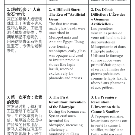
2. 艰难起步：“人造
2. A Difficult Start:
2. Des Débuts
宝石”时代
The Era of “Artificial
Difficiles : L’Ère des
真正的最早人造玻璃
Gems”
« Gemmes
珠出土于美索不达米
The first true man-
Artificielles »
亚和古埃及。工匠用
made glass beads were
Les premières
泥芯成型法制作，早
unearthed in
véritables perles de
期玻璃是不透明的，
Mesopotamia and
verre artificiel ont été
用来仿制青金石等贵
Ancient Egypt. Using
découvertes en
重宝石，专供法老和
core-forming
Mésopotamie et dans
祭司。
techniques, early glass
l’Égypte antique.
was opaque and used
Utilisant le formage
to imitate precious
sur noyau, ce verre
stones like lapis
primitif était opaque
lazuli, reserved
et servait à imiter des
exclusively for
pierres précieuses
pharaohs and priests.
comme le lapis-lazuli,
réservé aux pharaons
et aux prêtres.
3. 第一次革命：吹管
3. The First
3. La Première
的发明
Revolution: Invention
Révolution :
古罗马时期，叙利亚
of the Blowpipe
L’Invention de la
工匠发明了吹玻璃
During the Roman era,
Canne à Souffler
管，生产效率提高百
Syrian craftsmen
À l’époque romaine,
倍。玻璃首次变成中
invented the
les artisans syriens ont
产阶级的日常用品。
blowpipe, increasing
inventé la canne à
罗马人还将玻璃压平
efficiency a
souffler, multipliant
装在浴池墙上，诞生
hundredfold. Glass
l’efficacité par cent.