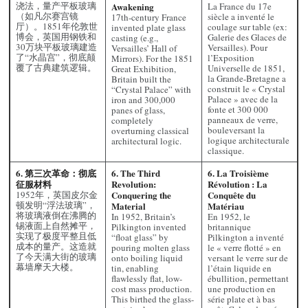
浇法，量产平板玻璃
Awakening
La France du 17e
（如凡尔赛宫镜
siècle a inventé le
17th-century France
厅）。1851年伦敦世
coulage sur table (ex:
invented plate glass
博会，英国用钢铁和
Galerie des Glaces de
casting (e.g.,
30万块平板玻璃建造
Versailles). Pour
Versailles’ Hall of
了“水晶宫”，彻底颠
l’Exposition
Mirrors). For the 1851
覆了古典建筑逻辑。
Universelle de 1851,
Great Exhibition,
la Grande-Bretagne a
Britain built the
construit le « Crystal
“Crystal Palace” with
Palace » avec de la
iron and 300,000
fonte et 300 000
panes of glass,
panneaux de verre,
completely
bouleversant la
overturning classical
logique architecturale
architectural logic.
classique.
6. 第三次革命：彻底
6. The Third
6. La Troisième
征服材料
Revolution:
Révolution : La
1952年，英国皮尔金
Conquering the
Conquête du
顿发明“浮法玻璃”，
Material
Matériau
将玻璃液倒在沸腾的
In 1952, Britain’s
En 1952, le
锡液面上自然摊平，
Pilkington invented
britannique
实现了极度平整且低
“float glass” by
Pilkington a inventé
成本的量产。这造就
pouring molten glass
le « verre flotté » en
了今天满大街的玻璃
onto boiling liquid
versant le verre sur de
幕墙摩天大楼。
tin, enabling
l’étain liquide en
flawlessly flat, low-
ébullition, permettant
cost mass production.
une production en
This birthed the glass-
série plate et à bas