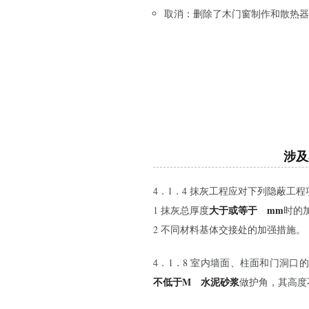
取消：删除了木门窗制作和散热
涉及
4．1．4 抹灰工程应对下列隐蔽工
大于或等于
35
mm
1 抹灰总厚度
时的
2 不同材料基体交接处的加强措施。
4．1．8 室内墙面、柱面和门洞
不低于M
20
水泥砂浆
做护角，其高度