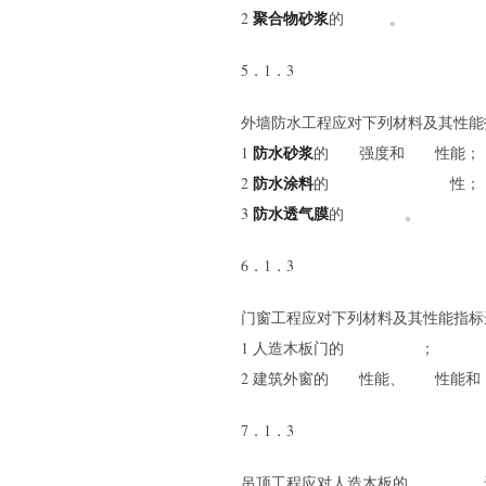
聚合物砂浆
保水率
2
的
。
5．1．3
外墙防水工程应对下列材料及其性能
防水砂浆
1
的
粘结
强度和
抗渗
性能；
防水涂料
2
的
低温柔性和不透水
性；
防水透气膜
3
的
不透水性
。
6．1．3
门窗工程应对下列材料及其性能指标
1 人造木板门的
甲醛释放量
；
2 建筑外窗的
气密
性能、
水密
性能和
7．1．3
吊顶工程应对人造木板的
甲醛释放量