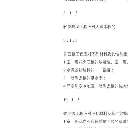
8．1．3
轻质隔墙工程应对人造木板的
甲醛释
9．1．3
饰面板工程应对下列材料及其性能指
1 室
内
用花岗石板的放射性、室
内
用
2 水泥基粘结料的
粘结
强度；
3
外
墙陶瓷板的吸水率；
4 严寒和寒冷地区
外
墙陶瓷板的抗冻
10．1．3
饰面砖工程应对下列材料及其性能指
1 室
内
用花岗石和瓷质饰面砖的放射