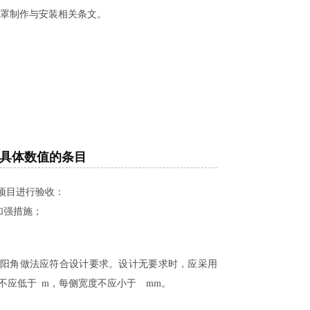
器罩制作与安装相关条文。
具体数值的条目
程项目进行验收：
加强措施；
口的阳角做法应符合设计要求。设计无要求时，应采用
不应低于
2
m，每侧宽度不应小于
50
mm。