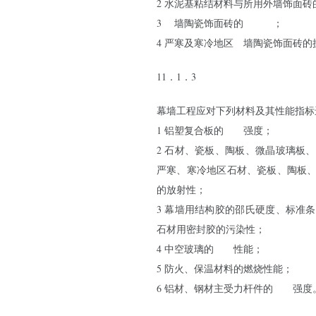
2 水泥基粘结材料与所用外墙饰面砖
3
外
墙陶瓷饰面砖的
吸水率
；
4 严寒及寒冷地区
外
墙陶瓷饰面砖的
11．1．3
幕墙工程应对下列材料及其性能指标
1 铝塑复合板的
剥离
强度；
2 石材、瓷板、陶板、微晶玻璃板
严寒、寒冷地区石材、瓷板、陶板
的放射性；
3 幕墙用结构胶的邵氏硬度、标准
石材用密封胶的污染性；
4 中空玻璃的
密封
性能；
5 防火、保温材料的燃烧性能；
6 铝材、钢材主受力杆件的
抗拉
强度