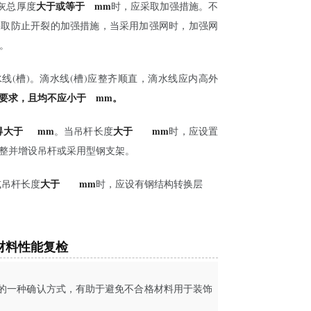
大于或等于
35
mm
抹灰总厚度
时，应采取加强措施。不
采取防止开裂的加强措施，当采用加强网时，加强网
m。
水线(槽)。滴水线(槽)应整齐顺直，滴水线应内高外
要求，且均不应小于
10
mm。
得大于
300
mm
大于
1500
mm
。当吊杆长度
时，应设置
整并增设吊杆或采用型钢支架。
大于
2500
mm
或吊杆长度
时，应设有钢结构转换层
材料性能复检
的一种确认方式，有助于避免不合格材料用于装饰