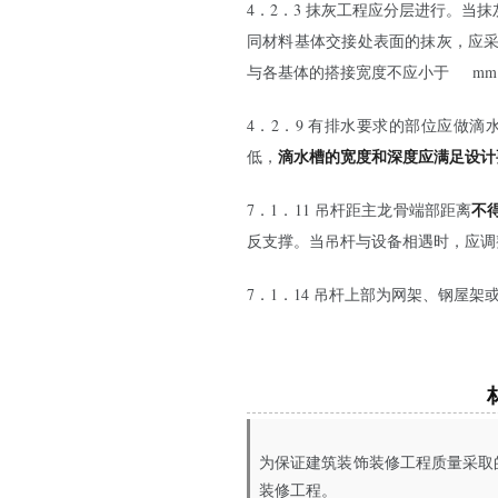
4．2．3 抹灰工程应分层进行。当
同材料基体交接处表面的抹灰，应
与各基体的搭接宽度不应小于
100
m
4．2．9 有排水要求的部位应做滴
滴水槽的宽度和深度应满足设计
低，
不
7．1．11 吊杆距主龙骨端部距离
反支撑。当吊杆与设备相遇时，应调
7．1．14 吊杆上部为网架、钢屋架
为保证建筑装饰装修工程质量采取
装修工程。