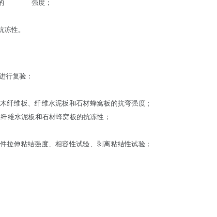
的
拉伸粘结
强度；
抗冻性。
进行复验：
、木纤维板、纤维水泥板和石材蜂窝板的抗弯强度；
、纤维水泥板和石材蜂窝板的抗冻性；
室内用花岗石
条件拉伸粘结强度、相容性试验、剥离粘结性试验；
。