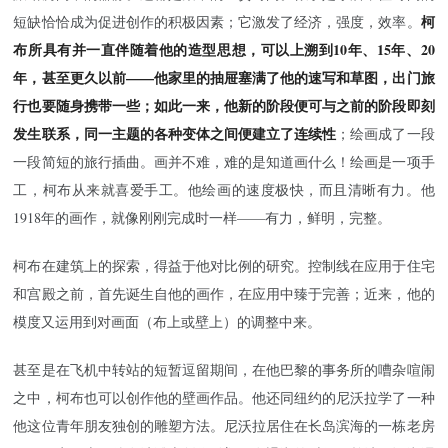
柯
短缺恰恰成为促进创作的积极因素；它激发了经济，强度，效率。
布所具有并一直伴随着他的造型思想，可以上溯到10年、15年、20
年，甚至更久以前——他家里的抽屉塞满了他的速写和草图，出门旅
行也要随身携带一些；如此一来，他新的阶段便可与之前的阶段即刻
发生联系，同一主题的各种变体之间便建立了连续性
；绘画成了一段
一段简短的旅行插曲。画并不难，难的是知道画什么！绘画是一项手
工，柯布从来就喜爱手工。他绘画的速度极快，而且清晰有力。他
1918年的画作，就像刚刚完成时一样——有力，鲜明，完整。
柯布在建筑上的探索，得益于他对比例的研究。控制线在应用于住宅
和宫殿之前，首先诞生自他的画作，在应用中臻于完善；近来，他的
模度又运用到对画面（布上或壁上）的调整中来。
甚至是在飞机中转站的短暂逗留期间，在他巴黎的事务所的嘈杂喧闹
之中，柯布也可以创作他的壁画作品。他还同纽约的尼沃拉学了一种
他这位青年朋友独创的雕塑方法。尼沃拉居住在长岛滨海的一栋老房