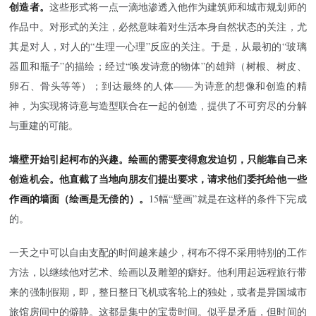
创造者。
这些形式将一点一滴地渗透入他作为建筑师和城市规划师的
作品中。对形式的关注，必然意味着对生活本身自然状态的关注，尤
其是对人，对人的“生理一心理”反应的关注。于是，从最初的“玻璃
器皿和瓶子”的描绘；经过“唤发诗意的物体”的雄辩（树根、树皮、
卵石、骨头等等）；到达最终的人体——为诗意的想像和创造的精
神，为实现将诗意与造型联合在一起的创造，提供了不可穷尽的分解
与重建的可能。
墙壁开始引起柯布的兴趣。绘画的需要变得愈发迫切，只能靠自己来
创造机会。他直截了当地向朋友们提出要求，请求他们委托给他一些
作画的墙面（绘画是无偿的）。
15幅“壁画”就是在这样的条件下完成
的。
一天之中可以自由支配的时间越来越少，柯布不得不采用特别的工作
方法，以继续他对艺术、绘画以及雕塑的癖好。他利用起远程旅行带
来的强制假期，即，整日整日飞机或客轮上的独处，或者是异国城市
旅馆房间中的僻静。这都是集中的宝贵时间。似乎是矛盾，但时间的