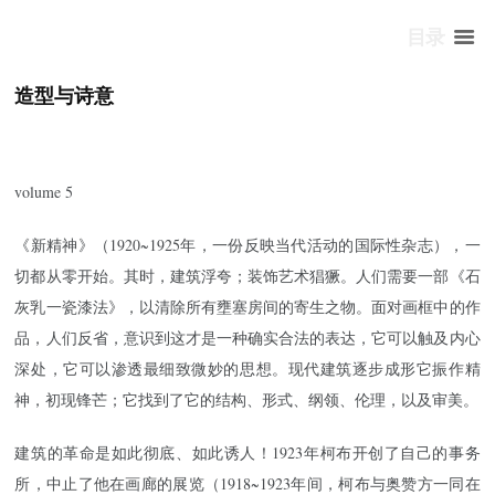
目录
造型与诗意
volume 5
《新精神》（1920~1925年，一份反映当代活动的国际性杂志），一
切都从零开始。其时，建筑浮夸；装饰艺术猖獗。人们需要一部《石
灰乳一瓷漆法》，以清除所有壅塞房间的寄生之物。面对画框中的作
品，人们反省，意识到这才是一种确实合法的表达，它可以触及内心
深处，它可以渗透最细致微妙的思想。现代建筑逐步成形它振作精
神，初现锋芒；它找到了它的结构、形式、纲领、伦理，以及审美。
建筑的革命是如此彻底、如此诱人！1923年柯布开创了自己的事务
所，中止了他在画廊的展览（1918~1923年间，柯布与奥赞方一同在