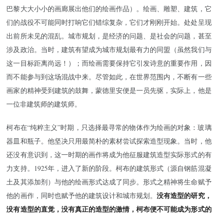
巴黎大大小小的画廊展出他们的绘画作品）。绘画、雕塑、建筑，它
们的战役不可能同时打响它们错综复杂，它们才刚刚开始。处处呈现
出前所未见的混乱。城市规划，是经济的问题、是社会的问题，甚至
涉及政治。当时，建筑有望成为城市规划最有力的同盟（虽然我们与
这一目标距离尚远！）；而绘画需要保持它引发诗意的重要作用，因
而不能参与到这场混战中来。尽管如此，在世界范围内，不断有一些
画家的精神受到建筑的鼓舞，蒙德里安便是一员先驱，实际上，他是
一位非建筑师的建筑师。
柯布在“纯粹主义”时期，只选择最寻常的物体作为绘画的对象：玻璃
器皿和瓶子。他坚决只用最简朴的素材尝试探索造型现象。当时，他
还没有意识到，这一时期的画作将成为他征服建筑造型实际形式的有
力支持。1925年，进入了新的阶段。柯布的建筑形式（源自钢筋混凝
土及其添加剂）与他的绘画形式达成了同步。形式之精神将生命赋予
没有造型的研究，
他的画作，同时也赋予他的建筑设计和城市规划。
没有造型的直觉，没有真正的造型的激情，柯布便不可能成为形式的