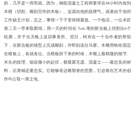
的，几乎是一挥而就。因为，钢筋混凝土工程师要求在48小时内收到
木模（切割、雕刻完毕的木板）。这源自他的急脾气，或者由于他对
工作缺乏计划，总之，事情一下子变得很紧急。一个电话，一位木匠
第二天一早来取图纸，用一天的时间在 5cm 厚的胶合板上切割出6个
轮廓，并于当天晚上送回事务所。翌日，柯布在一个合作者的帮助
下，在胶合板的雏型上完成雕刻，并即刻送往马赛。木雕用铁栓固定
在模板上，各就各位。当模板拆下来的时候，木雕上最精微的细节、
木头的纹理、锯齿微小的起伏，都显露无遗。混凝土——最忠实的材
料，比青铜还要忠实。它能够表达雕塑者的意图，它必将在艺术的创
作中占取一席之地。