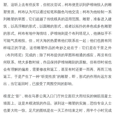
塑。这听上去有些反常，但初次尝试，柯布便意识到萨维纳惊人的雕
塑资质。柯布认为可以通过铅笔和颜色与他交流；柯布为他绘制一系
列雕塑的草图，它们超越了传统模具的适用范围。雕塑，准备进入建
筑，以高浮雕的形式，以圆雕的形式，或者以拓扑的单色或多色雕塑
的形式。柯布有地中海情结，萨维纳则是个布列塔尼人，他俩似乎不
可能气质相投。但，对大海的热爱将他们联系在一起；他们也拥有同
样端正的字迹。这些雕塑作品的奇妙之处在于：它们是在千里之外
（布列塔尼）完成的；除了柯布提供的草图和相通的感应，再没有任
何联系。绝大多数时候，作品保持萨维纳雕刻的原貌。但有些时候也
会有理解的偏差，需要修改和返工，甚至有时还要一而再、再而三地
返工。于是产生了一种“听觉性质”的雕塑，即，形式的作用向远方发
出，当它返回时，已接受了周围空间的影响。
模度之“影”，映在马赛公寓入口门厅外立面巨大而结实的钢筋混凝土
墙面上。这是木模浇筑的作品。谈到这一雕塑的实施，恐怕专业人士
也要大吃一惊。足尺的图纸是在一天工作结束之时，用半个小时完成