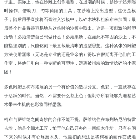
子里。实际上，他在沙滩上创作雕塑，在退潮的时候，趁沙子还潮湿
时操作。借助刀、勺等简陋的工具，在沙地上挖出造型，这便是模
子；随后用手直接将石膏注入沙模中，以碎木块和粗麻布来加固；最
后整个作品将很容易地从这临时的沙模中取出。这是一项刺激的雕塑
活动！必须清楚自己想做什么！必须果断，在如此不牢固的沙上，不
能指望别的，只能铭刻下最直截最清晰的造型思想。这种紧张的雕塑
方法使雕塑家（无论是专业的还是业余的）得以在假期离开他们的工
作室，将他们引向一种专断的可塑性，远离被指端的激情捻碎的小泥
团！
多色雕塑是柯布拓展的另一个有价值的造型分支。色彩，一直就存在
于活跃的时代。当然，不需要什么都上色；但剥夺所有能够为雕塑艺
术带来生机的色彩将同样愚蠢。
柯布与萨维纳之间奇妙的合作不能不提。萨维纳住在布列塔尼的特雷
吉埃，他是个细木工匠，忙于他自己开办的一间细木作坊，只有在闲
下来的时候才有心琢磨木头。他最初的想法是将柯布的画作变成雕