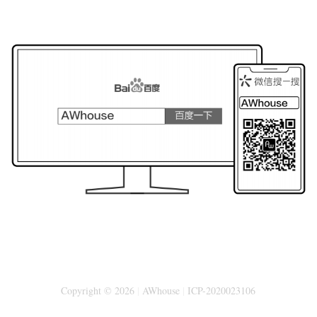
Copyright © 2026
|
AWhouse
|
ICP-2020023106