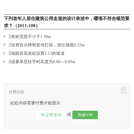
下列老年人居住建筑公用走道的设计表述中，哪项不符合规范要
求？（2011-108）

有效宽度不小于1.50m

设有告示牌和宣传灯箱，突出墙面0.25m

地面有高差处设置1:12的坡道

设量单层扶手时高度为0.80～0.85m
付费内容
此处内容需要付费才能显示
或
¥9立即支付
升级VIP