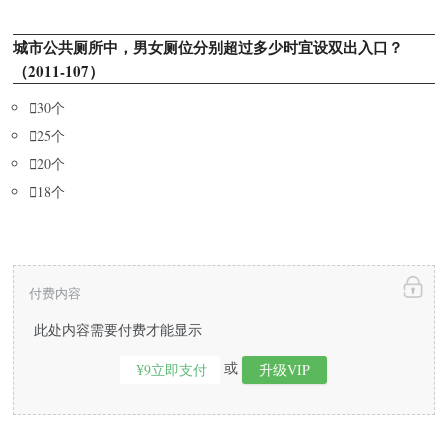
城市公共厕所中，男女厕位分别超过多少时宜设双出入口？
（2011-107）

30个

25个

20个

18个
付费内容
此处内容需要付费才能显示
或
¥9立即支付
升级VIP