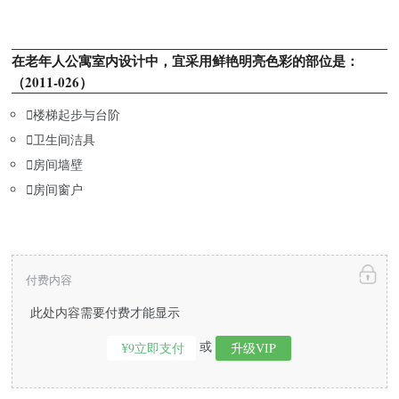
在老年人公寓室内设计中，宜采用鲜艳明亮色彩的部位是：
（2011-026）

楼梯起步与台阶

卫生间洁具

房间墙壁

房间窗户
付费内容
此处内容需要付费才能显示
或
¥9立即支付
升级VIP