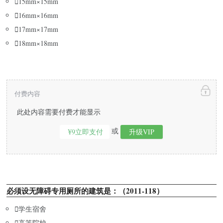

15mm×15mm

16mm×16mm

17mm×17mm

18mm×18mm
付费内容
此处内容需要付费才能显示
或
¥9立即支付
升级VIP
必须设无障碍专用厕所的建筑是：（2011-118）

学生宿舍

高等院校