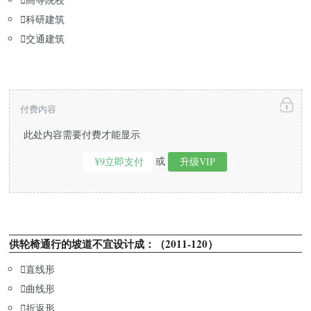

科研建筑

交通建筑
付费内容
此处内容需要付费才能显示
或
¥9立即支付
升级VIP
供轮椅通行的坡道不宜设计成：（2011-120）

直线形

曲线形

折返形