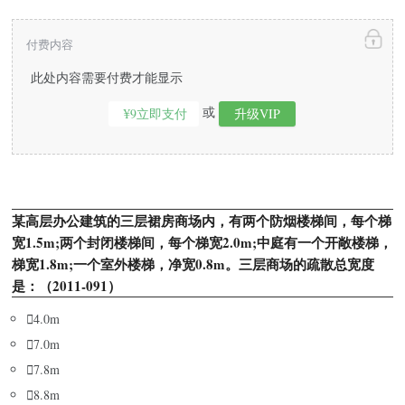
付费内容
此处内容需要付费才能显示
或
¥9立即支付
升级VIP
某高层办公建筑的三层裙房商场内，有两个防烟楼梯间，每个梯
宽1.5m;两个封闭楼梯间，每个梯宽2.0m;中庭有一个开敞楼梯，
梯宽1.8m;一个室外楼梯，净宽0.8m。三层商场的疏散总宽度
是：（2011-091）

4.0m

7.0m

7.8m

8.8m