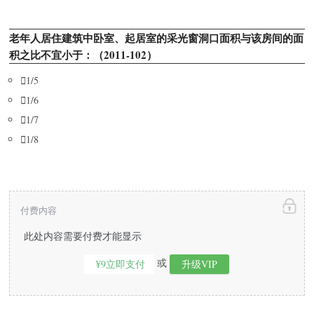
老年人居住建筑中卧室、起居室的采光窗洞口面积与该房间的面
积之比不宜小于：（2011-102）

1/5

1/6

1/7

1/8
付费内容
此处内容需要付费才能显示
或
¥9立即支付
升级VIP