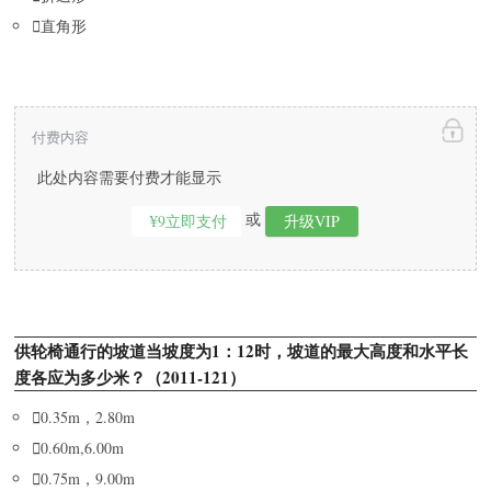

直角形
付费内容
此处内容需要付费才能显示
或
¥9立即支付
升级VIP
供轮椅通行的坡道当坡度为1：12时，坡道的最大高度和水平长
度各应为多少米？（2011-121）

0.35m，2.80m

0.60m,6.00m

0.75m，9.00m