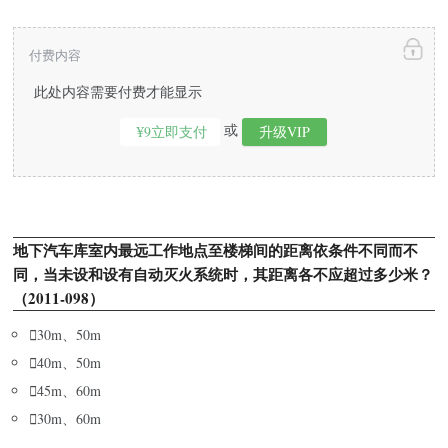
付费内容
此处内容需要付费才能显示
或
¥9立即支付
升级VIP
地下汽车库室内最远工作地点至楼梯间的距离依条件不同而不
同，当未设和设有自动灭火系统时，其距离各不应超过多少米？
（2011-098）

30m、50m

40m、50m

45m、60m

30m、60m