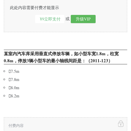
此处内容需要付费才能显示
或
¥9立即支付
升级VIP
某室内汽车库采用垂直式停放车辆，如小型车宽1.8m，柱宽
0.8m，停放3辆小型车的最小轴线间距是：（2011-123）

7.5m

7.8m

8.0m

8.2m
付费内容