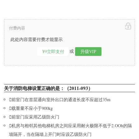
付费内容
此处内容需要付费才能显示
或
¥9立即支付
升级VIP
关于消防电梯设置正确的是：（2011-093）

前室门在首层通向室外出口的通道长度不应超过35m

载重量不应小于900kg

前室门应采用乙级防火门

机房与相邻其他电梯机房之间应采用耐火极限不低于2.OOh的隔
墙隔开，当在隔墙上开门时应设乙级防火门