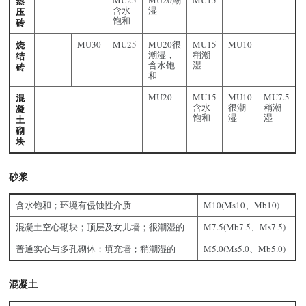
蒸
MU25
MU20潮
MU15
含水
湿
压
饱和
砖
烧
MU30
MU25
MU20很
MU15
MU10
潮湿，
稍潮
结
含水饱
湿
砖
和
混
MU20
MU15
MU10
MU7.5
含水
很潮
稍潮
凝
饱和
湿
湿
土
砌
块
砂浆
含水饱和；环境有侵蚀性介质
M10(Ms10、Mb10)
混凝土空心砌块；顶层及女儿墙；很潮湿的
M7.5(Mb7.5、Ms7.5)
普通实心与多孔砌体；填充墙；稍潮湿的
M5.0(Ms5.0、Mb5.0)
混凝土