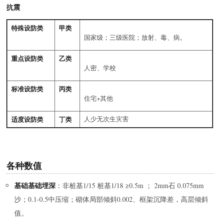
抗震
特殊设防类
甲类
国家级；三级医院；放射、毒、病。
重点设防类
乙类
人密、学校
标准设防类
丙类
住宅+其他
适度设防类
丁类
人少无次生灾害
各种数值
基础基础埋深
：非桩基1/15 桩基1/18 ≥0.5m ； 2mm石 0.075mm
沙；0.1-0.5中压缩；砌体局部倾斜0.002、框架沉降差，高层倾斜
值。