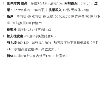
砌体结构 层高
附加圈梁
过
：多层3.6/3.9m 底框4.5m
：2倍，1m
梁
挑梁埋入
：1.5m钢筋砖 1.2m砖平拱
1.2倍 无砌体 2.0倍
板厚
：单向板 60 双向板 80 无梁150 预应力150 连体多塔150 地下
室160 转换层180 种植250
框架柱
高宽比≤3；柱剪跨比≥2
框支柱宽度
450且≥转换梁跨度1/12
剪力墙
160-180（加强180-200） 加强高度地下室顶板算起 2层且
≥1/10房屋高度宽度≤8m 高宽比大于3
筒体
内墙160 外200 内外距12m； 长宽比2