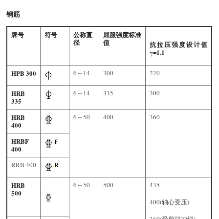
钢筋
牌号
符号
公称直
屈服强度标准
径
值
抗拉压强度设计值
γ=1.1
HPB 300
6～14
300
270
HRB
6～14
335
300
335
HRB
6～50
400
360
400
HRBF
400
RRB 400
HRB
6～50
500
435
500
400(轴心受压)