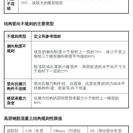
30%，或较大的楼层错层
不连
续
结构竖向不规则的主要类型
不规则类型
定义和参考指标
侧向刚度不
规则
该层的侧向刚度小于相邻上一层的70%，或小于其上
相邻三个楼层侧向刚度平均值的80%
除顶层或出屋面小建筑外，局部收进的水平向尺寸大
于相邻下一层的25%
竖向抗侧力
竖向抗侧力构件(柱、抗震墙、抗震支撑)的内力由水平
转换构件(梁、桁架等)向下传递
构件不连续
楼层承载力
抗侧力结构的层间受剪承载力小于相邻上一楼层的
80%
突变
高层钢筋混凝土结构规则性限值
设防烈
L/B（长宽
l/Bmax（凹进比
l/b（突出部分长宽