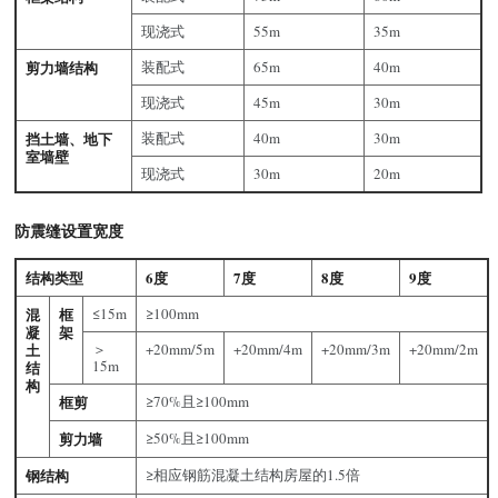
现浇式
55m
35m
剪力墙结构
装配式
65m
40m
现浇式
45m
30m
挡土墙、地下
装配式
40m
30m
室墙壁
现浇式
30m
20m
防震缝设置宽度
结构类型
6度
7度
8度
9度
混
框
≤15m
≥100mm
凝
架
土
＞
+20mm/5m
+20mm/4m
+20mm/3m
+20mm/2m
15m
结
构
框剪
≥70%且≥100mm
剪力墙
≥50%且≥100mm
钢结构
≥相应钢筋混凝土结构房屋的1.5倍