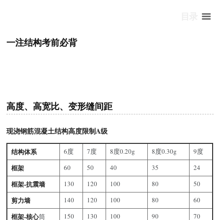
目录
一注结构考前必背
高度、高宽比、变形缝间距
现浇钢筋混凝土结构高度限制A级
结构体系
6度
7度
8度0.20g
8度0.30g
9度
框架
60
50
40
35
24
框架-抗震墙
130
120
100
80
50
剪力墙
140
120
100
80
60
框架-核心
150
130
100
90
70
筒