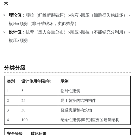
木
理论值
：顺拉（纤维断裂破坏）>抗弯>顺压（细胞壁失稳破坏）>
横压≈顺剪（非纤维破坏，类似劈柴）
设计值
：抗弯（应力会重分布）>顺压>顺拉（不能够充分利用）>
横压>顺剪
分类分级
类别
设计使用年限(年)
示例
1
5
临时性建筑
2
25
易于替换的结构构件
3
50
普通房屋和构筑物
4
100
纪念性建筑和特别重要的建筑结构
安全等级
破坏后果