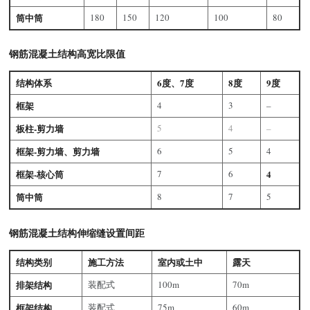
筒中筒
180
150
120
100
80
钢筋混凝土结构高宽比限值
结构体系
6度、7度
8度
9度
框架
4
3
–
板柱-剪力墙
5
4
–
框架-剪力墙、剪力墙
6
5
4
框架-核心筒
7
6
4
筒中筒
8
7
5
钢筋混凝土结构伸缩缝设置间距
结构类别
施工方法
室内或土中
露天
排架结构
装配式
100m
70m
框架结构
装配式
75m
60m