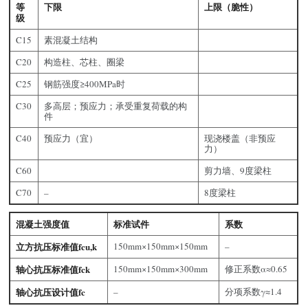
等
下限
上限（脆性）
级
C15
素混凝土结构
C20
构造柱、芯柱、圈梁
C25
钢筋强度≥400MPa时
C30
多高层；预应力；承受重复荷载的构
件
C40
预应力（宜）
现浇楼盖（非预应
力）
C60
剪力墙、9度梁柱
C70
–
8度梁柱
混凝土强度值
标准试件
系数
立方抗压标准值fcu,k
150mm×150mm×150mm
–
轴心抗压标准值fck
150mm×150mm×300mm
修正系数α≈0.65
轴心抗压设计值fc
–
分项系数γ≈1.4