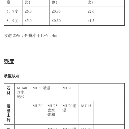
度
比）
例）
比）
6、7度
≤6.0
≤0.35
≤2.0
8、9度
≤5.0
≤0.30
≤1.5
收进 25%；外挑小于10%，4m
强度
承重块材
石
MU40
MU30潮湿
MU20
含水
材
饱和
混
MU30
MU25
MU20潮
MU15
含水
湿
凝
饱和
土
砖