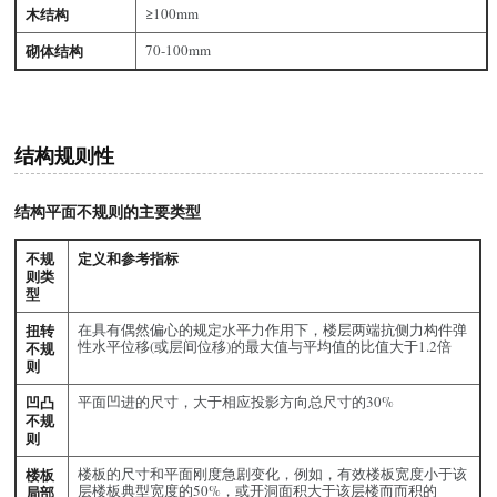
木结构
≥100mm
砌体结构
70-100mm
结构规则性
结构平面不规则的主要类型
不规
定义和参考指标
则类
型
扭转
在具有偶然偏心的规定水平力作用下，楼层两端抗侧力构件弹
性水平位移(或层间位移)的最大值与平均值的比值大于1.2倍
不规
则
凹凸
平面凹进的尺寸，大于相应投影方向总尺寸的30%
不规
则
楼板
楼板的尺寸和平面刚度急剧变化，例如，有效楼板宽度小于该
层楼板典型宽度的50%，或开洞面积大于该层楼而而积的
局部