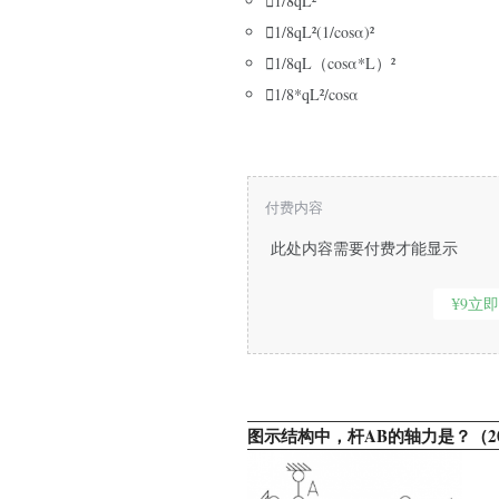

1/8qL²

1/8qL²(1/cosα)²

1/8qL（cosα*L）²

1/8*qL²/cosα
付费内容
此处内容需要付费才能显示
¥9立
图示结构中，杆AB的轴力是？（201