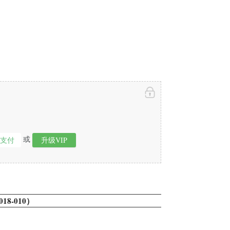
或
即支付
升级VIP
8-010）