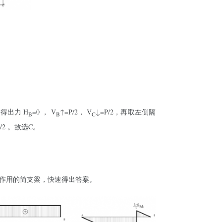
得出力 H
=0 ， V
↑=P/2， V
↓=P/2，再取左侧隔
B
B
C
/2 。故选C。
作用的简支梁，快速得出答案。