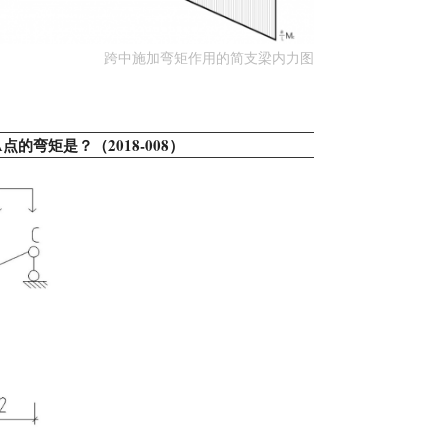
跨中施加弯矩作用的简支梁内力图
的弯矩是？（2018-008）