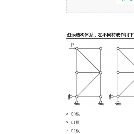
图示结构体系，在不同荷载作用下，

0根

1根

2根