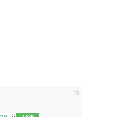
或
即支付
升级VIP