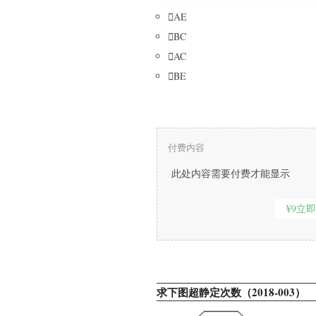

AE

BC

AC

BE
付费内容
此处内容需要付费才能显示
¥9立
求下图超静定次数（2018-003）